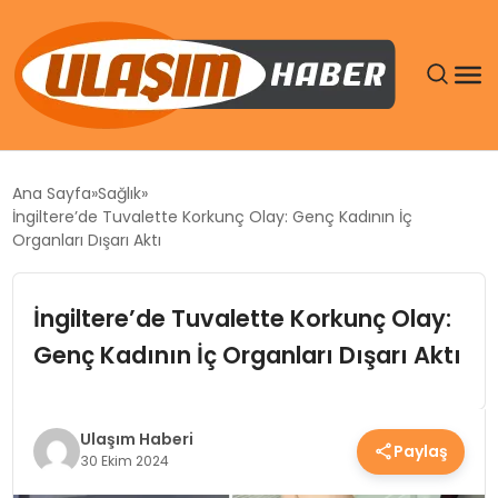
GÜNDEM
Ana Sayfa
Sağlık
İngiltere’de Tuvalette Korkunç Olay: Genç Kadının İç
SIYASET
Organları Dışarı Aktı
DÜNYA
İngiltere’de Tuvalette Korkunç Olay:
Genç Kadının İç Organları Dışarı Aktı
EKONOMI
SPOR
Ulaşım Haberi
Paylaş
30 Ekim 2024
TEKNOLOJI