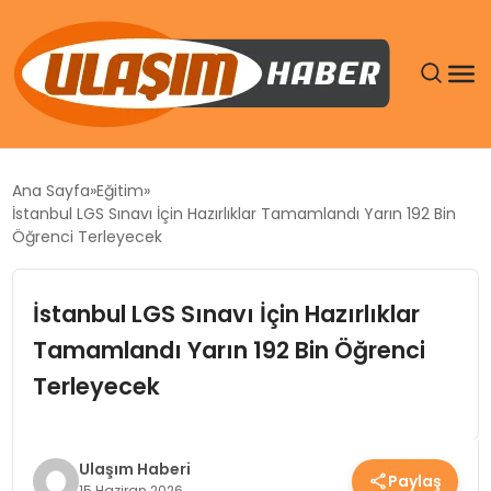
GÜNDEM
Ana Sayfa
Eğitim
İstanbul LGS Sınavı İçin Hazırlıklar Tamamlandı Yarın 192 Bin
SIYASET
Öğrenci Terleyecek
DÜNYA
İstanbul LGS Sınavı İçin Hazırlıklar
Tamamlandı Yarın 192 Bin Öğrenci
EKONOMI
Terleyecek
SPOR
TEKNOLOJI
Ulaşım Haberi
Paylaş
15 Haziran 2026