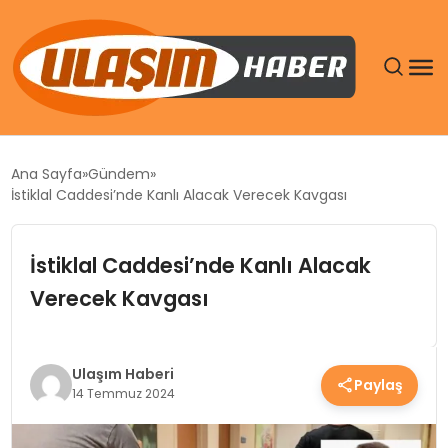
GÜNDEM
Ana Sayfa
Gündem
İstiklal Caddesi’nde Kanlı Alacak Verecek Kavgası
SIYASET
İstiklal Caddesi’nde Kanlı Alacak
DÜNYA
Verecek Kavgası
EKONOMI
SPOR
Ulaşım Haberi
Paylaş
14 Temmuz 2024
TEKNOLOJI