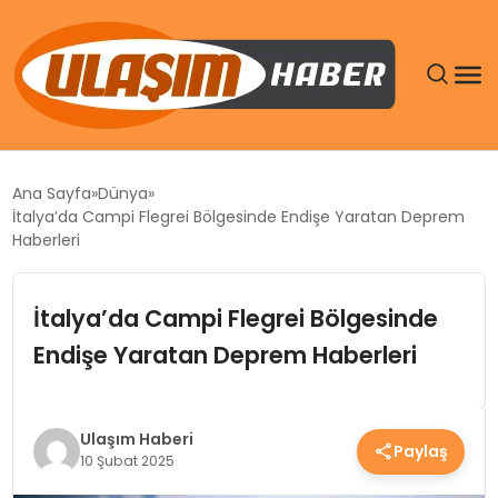
GÜNDEM
Ana Sayfa
Dünya
İtalya’da Campi Flegrei Bölgesinde Endişe Yaratan Deprem
SIYASET
Haberleri
DÜNYA
İtalya’da Campi Flegrei Bölgesinde
Endişe Yaratan Deprem Haberleri
EKONOMI
SPOR
Ulaşım Haberi
Paylaş
10 Şubat 2025
TEKNOLOJI