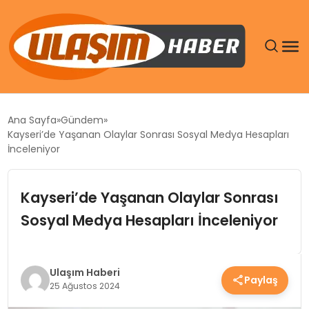
GÜNDEM
Ana Sayfa
Gündem
Kayseri’de Yaşanan Olaylar Sonrası Sosyal Medya Hesapları
SIYASET
İnceleniyor
DÜNYA
Kayseri’de Yaşanan Olaylar Sonrası
Sosyal Medya Hesapları İnceleniyor
EKONOMI
SPOR
Ulaşım Haberi
Paylaş
25 Ağustos 2024
TEKNOLOJI