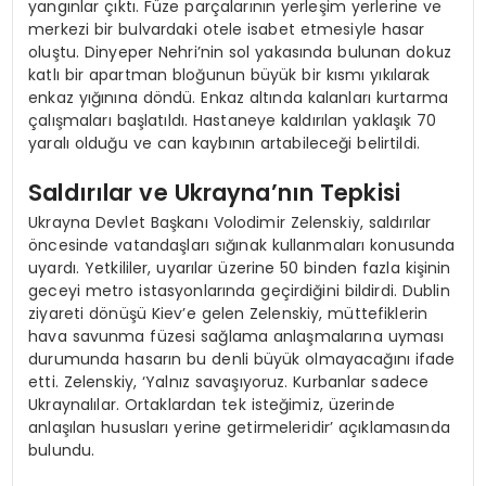
yangınlar çıktı. Füze parçalarının yerleşim yerlerine ve
merkezi bir bulvardaki otele isabet etmesiyle hasar
oluştu. Dinyeper Nehri’nin sol yakasında bulunan dokuz
katlı bir apartman bloğunun büyük bir kısmı yıkılarak
enkaz yığınına döndü. Enkaz altında kalanları kurtarma
çalışmaları başlatıldı. Hastaneye kaldırılan yaklaşık 70
yaralı olduğu ve can kaybının artabileceği belirtildi.
Saldırılar ve Ukrayna’nın Tepkisi
Ukrayna Devlet Başkanı Volodimir Zelenskiy, saldırılar
öncesinde vatandaşları sığınak kullanmaları konusunda
uyardı. Yetkililer, uyarılar üzerine 50 binden fazla kişinin
geceyi metro istasyonlarında geçirdiğini bildirdi. Dublin
ziyareti dönüşü Kiev’e gelen Zelenskiy, müttefiklerin
hava savunma füzesi sağlama anlaşmalarına uyması
durumunda hasarın bu denli büyük olmayacağını ifade
etti. Zelenskiy, ‘Yalnız savaşıyoruz. Kurbanlar sadece
Ukraynalılar. Ortaklardan tek isteğimiz, üzerinde
anlaşılan hususları yerine getirmeleridir’ açıklamasında
bulundu.