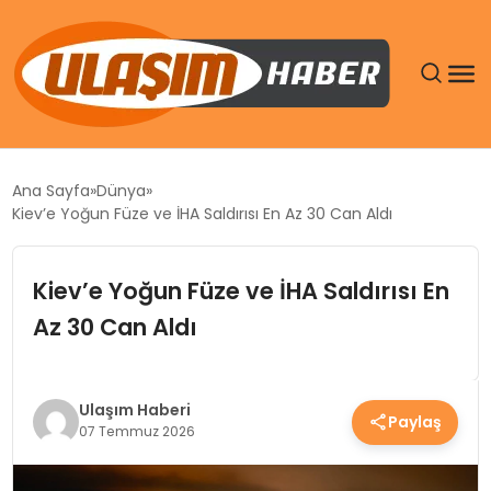
GÜNDEM
Ana Sayfa
Dünya
Kiev’e Yoğun Füze ve İHA Saldırısı En Az 30 Can Aldı
SIYASET
Kiev’e Yoğun Füze ve İHA Saldırısı En
DÜNYA
Az 30 Can Aldı
EKONOMI
SPOR
Ulaşım Haberi
Paylaş
07 Temmuz 2026
TEKNOLOJI