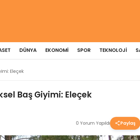
ASET
DÜNYA
EKONOMI
SPOR
TEKNOLOJI
S
yimi: Eleçek
ksel Baş Giyimi: Eleçek
0 Yorum Yapıldı
Paylaş