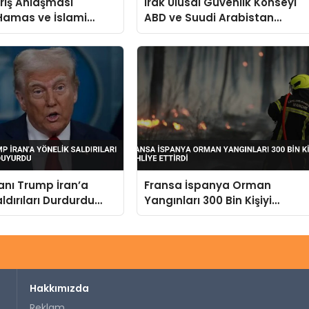
rış Anlaşması
Irak Ulusal Güvenlik Konseyi
Hamas ve İslami
ABD ve Suudi Arabistan
n Yalanlama Geldi
Saldırılarını Kınadı
nı Trump İran’a
Fransa İspanya Orman
ldırıları Durdurdu
Yangınları 300 Bin Kişiyi
yurdu
Tahliye Ettirdi
Hakkımızda
Reklam