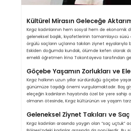
Kültürel Mirasın Geleceğe Aktarı
Kırgız kadınlarının hem sosyal hem de ekonomik d
geleneksel başlık, kıyafetlerinin tamamlayıcı süsü 
örgülü saçların uçlarına takılan ziynet eşyalarıyla bi
Eskiden doğumda kundak, ölümde kefen olarak da k
emekli öğretmen İrina Tokontayeva tarafından gele
Göçebe Yaşamın Zorlukları ve El
Kırgız halkının uzun yıllar sürdürdüğü göçebe yaş
günümüze taşıdığı önemi vurgulamaktadır. Baş giyi
eleçeğin kadınların hayatında özel bir yere sahip 
olmanın ötesinde, Kırgız kültürünün ve yaşam tarzı
Geleneksel Ziynet Takıları ve Saç
Kırgız kadınları arasında yaygın olan “saç uçtuk” ad
Bölgesi’ndeki kadınlar arasında da popülerdir. Bu s