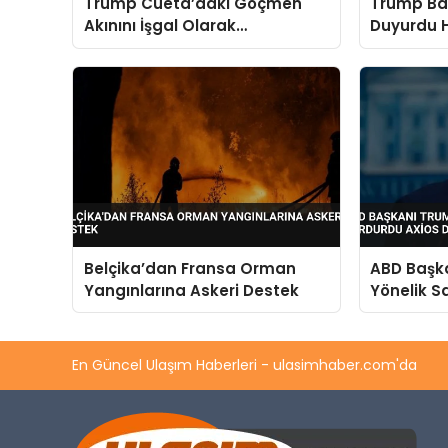
Trump Cueta’daki Göçmen
Trump Ba
Akınını İşgal Olarak
Duyurdu 
Değerlendirdi ABD İçin Uyardı
Cihad’da
Belçika’dan Fransa Orman
ABD Başka
Yangınlarına Askeri Destek
Yönelik Sa
Axios Du
En Güncel Ulaşım Haberleri - ulasimhaber.com'da