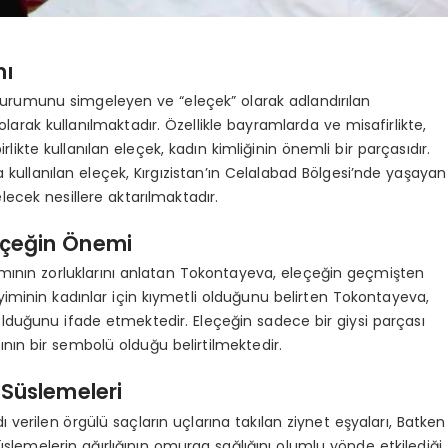
mı
urumunu simgeleyen ve “eleçek” olarak adlandırılan
olarak kullanılmaktadır. Özellikle bayramlarda ve misafirlikte,
rlikte kullanılan eleçek, kadın kimliğinin önemli bir parçasıdır.
ullanılan eleçek, Kırgızistan’ın Celalabad Bölgesi’nde yaşayan
cek nesillere aktarılmaktadır.
eçeğin Önemi
amının zorluklarını anlatan Tokontayeva, eleçeğin geçmişten
minin kadınlar için kıymetli olduğunu belirten Tokontayeva,
olduğunu ifade etmektedir. Eleçeğin sadece bir giysi parçası
nın bir sembolü olduğu belirtilmektedir.
 Süslemeleri
ı verilen örgülü saçların uçlarına takılan ziynet eşyaları, Batken
üslemelerin ağırlığının omurga sağlığını olumlu yönde etkilediği