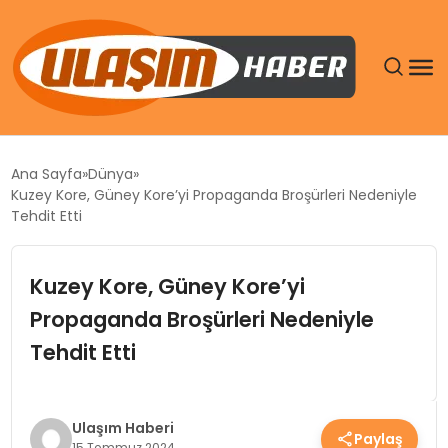
GÜNDEM
Ana Sayfa
Dünya
Kuzey Kore, Güney Kore’yi Propaganda Broşürleri Nedeniyle
SIYASET
Tehdit Etti
DÜNYA
Kuzey Kore, Güney Kore’yi
Propaganda Broşürleri Nedeniyle
EKONOMI
Tehdit Etti
SPOR
TEKNOLOJI
Ulaşım Haberi
Paylaş
15 Temmuz 2024