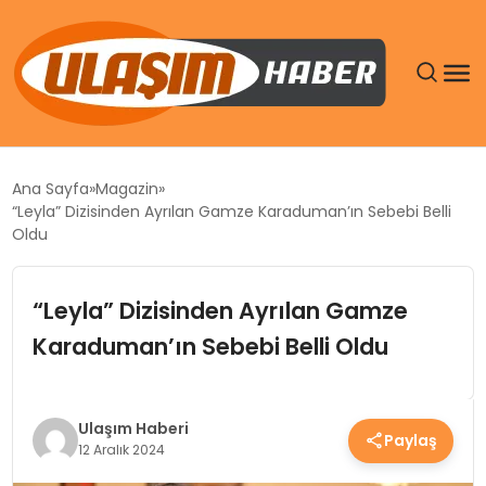
GÜNDEM
Ana Sayfa
Magazin
“Leyla” Dizisinden Ayrılan Gamze Karaduman’ın Sebebi Belli
SIYASET
Oldu
DÜNYA
“Leyla” Dizisinden Ayrılan Gamze
Karaduman’ın Sebebi Belli Oldu
EKONOMI
SPOR
Ulaşım Haberi
Paylaş
12 Aralık 2024
TEKNOLOJI