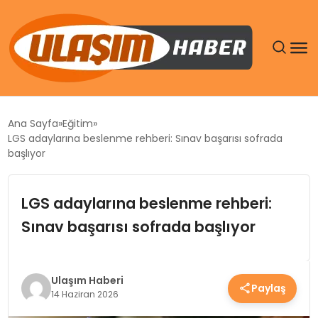
GÜNDEM
Ana Sayfa
Eğitim
LGS adaylarına beslenme rehberi: Sınav başarısı sofrada
SIYASET
başlıyor
DÜNYA
LGS adaylarına beslenme rehberi:
Sınav başarısı sofrada başlıyor
EKONOMI
SPOR
Ulaşım Haberi
Paylaş
14 Haziran 2026
TEKNOLOJI