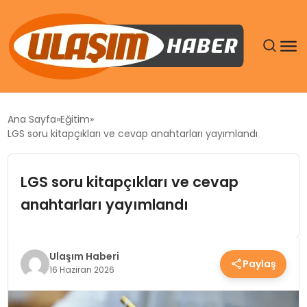
GÜNDEM
Ana Sayfa
Eğitim
LGS soru kitapçıkları ve cevap anahtarları yayımlandı
SIYASET
LGS soru kitapçıkları ve cevap
DÜNYA
anahtarları yayımlandı
EKONOMI
SPOR
Ulaşım Haberi
Paylaş
16 Haziran 2026
TEKNOLOJI