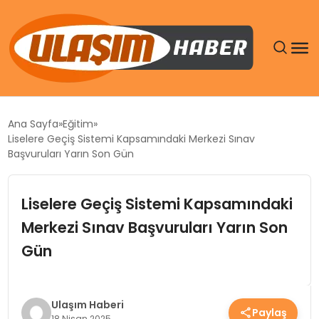
GÜNDEM
Ana Sayfa
Eğitim
Liselere Geçiş Sistemi Kapsamındaki Merkezi Sınav
SIYASET
Başvuruları Yarın Son Gün
DÜNYA
Liselere Geçiş Sistemi Kapsamındaki
Merkezi Sınav Başvuruları Yarın Son
EKONOMI
Gün
SPOR
TEKNOLOJI
Ulaşım Haberi
Paylaş
18 Nisan 2025