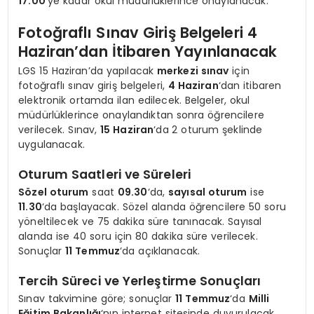
17.00
‘ye kadar okul müdürlüklerince onaylanacak.
Fotoğraflı Sınav Giriş Belgeleri 4
Haziran’dan İtibaren Yayınlanacak
LGS 15 Haziran’da yapılacak
merkezi sınav
için
fotoğraflı sınav giriş belgeleri,
4 Haziran
‘dan itibaren
elektronik ortamda ilan edilecek. Belgeler, okul
müdürlüklerince onaylandıktan sonra öğrencilere
verilecek. Sınav,
15 Haziran
‘da 2 oturum şeklinde
uygulanacak.
Oturum Saatleri ve Süreleri
Sözel oturum
saat
09.30
‘da,
sayısal oturum
ise
11.30
‘da başlayacak. Sözel alanda öğrencilere 50 soru
yöneltilecek ve 75 dakika süre tanınacak. Sayısal
alanda ise 40 soru için 80 dakika süre verilecek.
Sonuçlar
11 Temmuz
‘da açıklanacak.
Tercih Süreci ve Yerleştirme Sonuçları
Sınav takvimine göre; sonuçlar
11 Temmuz
‘da
Milli
Eğitim Bakanlığı
‘nın internet sitesinde duyurulacak.