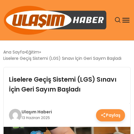
GÜNDEM
Ana Sayfa
Eğitim
Liselere Geçiş Sistemi (LGS) Sınavı İçin Geri Sayım Başladı
SIYASET
Liselere Geçiş Sistemi (LGS) Sınavı
DÜNYA
İçin Geri Sayım Başladı
EKONOMI
SPOR
Ulaşım Haberi
Paylaş
13 Haziran 2025
TEKNOLOJI