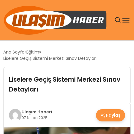
GÜNDEM
Ana Sayfa
Eğitim
Liselere Geçiş Sistemi Merkezi Sınav Detayları
SIYASET
Liselere Geçiş Sistemi Merkezi Sınav
DÜNYA
Detayları
EKONOMI
SPOR
Ulaşım Haberi
Paylaş
07 Nisan 2025
TEKNOLOJI