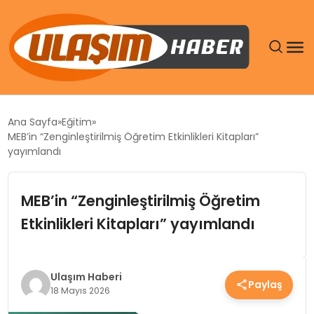
GÜNDEM
Ana Sayfa
Eğitim
MEB’in “Zenginleştirilmiş Öğretim Etkinlikleri Kitapları”
SIYASET
yayımlandı
DÜNYA
MEB’in “Zenginleştirilmiş Öğretim
Etkinlikleri Kitapları” yayımlandı
EKONOMI
SPOR
Ulaşım Haberi
Paylaş
18 Mayıs 2026
TEKNOLOJI