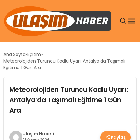
GÜNDEM
Ana Sayfa
Eğitim
Meteorolojiden Turuncu Kodlu Uyarı: Antalya’da Taşımalı
SIYASET
Eğitime 1 Gün Ara
DÜNYA
Meteorolojiden Turuncu Kodlu Uyarı:
Antalya’da Taşımalı Eğitime 1 Gün
EKONOMI
Ara
SPOR
TEKNOLOJI
Ulaşım Haberi
Paylaş
21 Kasım 2024