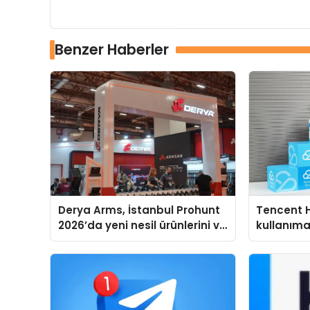
Benzer Haberler
Derya Arms, İstanbul Prohunt
Tencent 
2026’da yeni nesil ürünlerini ve
kullanım
global marka vizyonunu
sergiledi