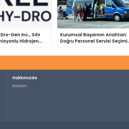
Dro-Gen Inc., Sıfır
Kurumsal Başarının Anahtarı:
isyonlu Hidrojen
Doğru Personel Servisi Seçimi
knolojisinde ISO ve
ve Süren Turizm Farkı
nleyici Onaylarını
Hakkımızda
Reklam