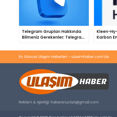
Telegram Grupları Hakkında
Kleen-Hy-
Bilmeniz Gerekenler: Telegram
Karbon Em
Kullanıcıları İçin Kategori Bazlı
Isıtma Te
Grup Rehberi
TSSA Düze
Aldı
En Güncel Ulaşım Haberleri - ulasimhaber.com'da
Reklam & İşbirliği:
habersnuclari@gmail.com