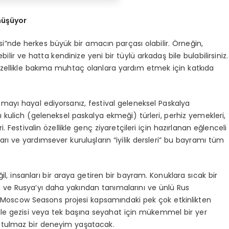
nüşüyor
iyesi”nde herkes büyük bir amacın parçası olabilir. Örneğin,
ilir ve hatta kendinize yeni bir tüylü arkadaş bile bulabilirsiniz.
özellikle bakıma muhtaç olanlara yardım etmek için katkıda
mayı hayal ediyorsanız, festival geleneksel Paskalya
 kulich (geleneksel paskalya ekmeği) türleri, perhiz yemekleri,
. Festivalin özellikle genç ziyaretçileri için hazırlanan eğlenceli
ıfları ve yardımsever kuruluşların “iyilik dersleri” bu bayramı tüm
ğil, insanları bir araya getiren bir bayram. Konuklara sıcak bir
 ve Rusya’yı daha yakından tanımalarını ve ünlü Rus
al, Moscow Seasons projesi kapsamındaki pek çok etkinlikten
, aile gezisi veya tek başına seyahat için mükemmel bir yer
nutulmaz bir deneyim yaşatacak.