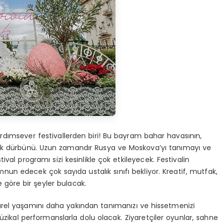
dımsever festivallerden biri! Bu bayram bahar havasının,
çiçek dürbünü. Uzun zamandır Rusya ve Moskova’yı tanımayı ve
val programı sizi kesinlikle çok etkileyecek. Festivalin
un edecek çok sayıda ustalık sınıfı bekliyor. Kreatif, mutfak,
 göre bir şeyler bulacak.
ürel yaşamını daha yakından tanımanızı ve hissetmenizi
üzikal performanslarla dolu olacak. Ziyaretçiler oyunlar, sahne