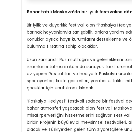
Bahar tatili Moskova
’
da bir iyilik festivaline d
ö
Bir iyilik ve duyarlılık festivali olan “Paskalya Hed
barınak hayvanlarıyla tanışabilir, onlara yardım edeb
Konuklar ayrıca hayır kurumlarını destekleme ve 
bulunma fırsatına sahip olacaklar.
Uzun zamandır Rus mutfağını ve geleneklerini tanı
ikramlarını tatma imkânı da sunuyor: farklı aromalı
ev yapımı Rus tatlıları ve hediyelik Paskalya ürünleri
spor oyunları, kukla gösterileri, yaratıcı ustalık sın
çocuklar için unutulmaz kılacak.
“Paskalya Hediyesi” festivali sadece bir festival de
bahar atmosferi yaşatacak olan festival, Moskova
misafirperverliğini hissetmelerini sağlıyor. Festiv
biridir. Projenin büyüleyici mevsimsel festivalleri
olacak ve Türkiye’den gelen tüm ziyaretçilere u