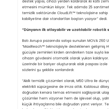
destek yapısı, cihazı yerden kaldırarak iki katlı z
etmesini mümkün kılıyor. Tek adımda 25 santimetre
temizlik sektöründe CloudLift™ teknolojisine sahip
kabiliyetine dair standartları baştan yazıyor” dedi.
“
D
ü
nyan
ı
n ilk atlayabilir ve uzat
ı
labilir robotik 
Batı Avrupa pazarında satışa sunulan MOVA Z60 Ul
“MaxiReach™ teknolojisiyle desteklenen gelişmiş
gücüyle zeminleri kirden arındırırken taze suyla ken
cihazın gövdesini otomatik olarak yukarı kaldırıy
üzerinde bir bariyer oluşturarak ıslak paspası izole 
sözlerini şu şekilde sonlandırdı:
“Akıllı temizlik çözümleri olarak, M50 Ultra ile dünya
elektrikli süpürgesine de imza attık. Kablosuz dike
doğrudan kenara temas etmesini sağlayarak ulaşılm
çözümler hem vizyoner hem de işlevsel olup, yalnız
küçük ihtiyaçlarına bile doğrudan yanıt veriyor. T