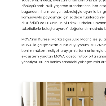
sadece akıllı değil, aynı zamanda konforlu bir ya
dönüştürerek, akıllı yaşamın standartlarını her or
bugünden ilham veriyor, teknolojiyle uyumlu bir gel
kamuoyuyla paylaşmak için sadece fuarlarda yer almı
d’Or ödülü ve FIFA’nın En İyi Erkek Futbolcu unvanı
tüketicilerle buluşturuyoruz” değerlendirmesinde 
MOVA’nın Küresel Marka Elçisi Luka Modrić ise şu açı
MOVA ile çalışmaktan gurur duyuyorum. MOVA’nın ü
benim mükemmeliyet arayışımla tam anlamıyla uyu
ekosistem yaratan MOVA, adeta futbol orta sahas
yönetiyor. Bu da benim sahadaki yaklaşımımla ört