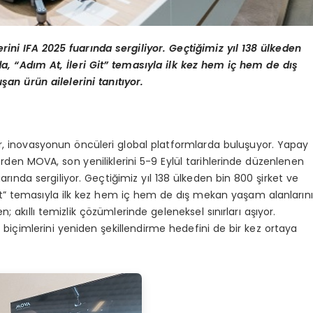
erini IFA 2025 fuar
ı
nda sergiliyor. Ge
ç
ti
ğ
imiz y
ı
l 138
ü
lkeden
da,
“
Ad
ı
m At,
İ
leri Git
”
temas
ı
yla ilk kez hem i
ç
hem de d
ış
u
ş
an
ü
r
ü
n ailelerini tan
ı
t
ı
yor.
or, inovasyonun öncüleri global platformlarda buluşuyor. Yapay
erden MOVA, son yeniliklerini 5-9 Eylül tarihlerinde düzenlenen
arında sergiliyor. Geçtiğimiz yıl 138 ülkeden bin 800 şirket ve
 Git” temasıyla ilk kez hem iç hem de dış mekan yaşam alanlarını
; akıllı temizlik çözümlerinde geleneksel sınırları aşıyor.
çimlerini yeniden şekillendirme hedefini de bir kez ortaya