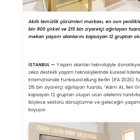
Ak
ı
ll
ı
temizlik
çö
z
ü
mleri markas
ı
, en son yenilikl
bin 800
ş
irket ve 215 bin ziyaret
ç
i a
ğı
rlayan fuar
mekan ya
ş
am alanlar
ı
n
ı
kapsayan 12 gruptan ol
İ
STANBUL
—
Yaşam alanları teknolojiyle donatılıy
zeka destekli yaşam teknolojilerinde küresel liderl
Internationale Funkausstellung Berlin (IFA 2025) fu
215 bin ziyaretçi ağırlayan fuarda, “Adım At, İleri
kapsayan 12 gruptan oluşan ürün ailelerini tanıtırken
Böylece sektörü dönüştürme ve geleceğin yaşam bi
koyuyor.