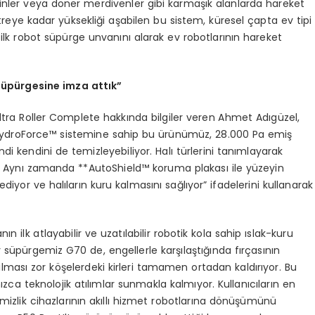
eminler veya döner merdivenler gibi karmaşık alanlarda hareket
ye kadar yüksekliği aşabilen bu sistem, küresel çapta ev tipi
 ilk robot süpürge unvanını alarak ev robotlarının hareket
s
ü
p
ü
rgesine imza att
ı
k
”
tra Roller Complete hakkında bilgiler veren Ahmet Adıgüzel,
 HydroForce™ sistemine sahip bu ürünümüz, 28.000 Pa emiş
di kendini de temizleyebiliyor. Halı türlerini tanımlayarak
or. Aynı zamanda **AutoShield™ koruma plakası ile yüzeyin
ediyor ve halıların kuru kalmasını sağlıyor” ifadelerini kullanarak
nın ilk atlayabilir ve uzatılabilir robotik kola sahip ıslak-kuru
y süpürgemiz G70 de, engellerle karşılaştığında fırçasının
ası zor köşelerdeki kirleri tamamen ortadan kaldırıyor. Bu
ca teknolojik atılımlar sunmakla kalmıyor. Kullanıcıların en
emizlik cihazlarının akıllı hizmet robotlarına dönüşümünü