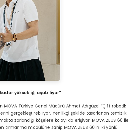
kadar y
ü
ksekli
ğ
i a
ş
abiliyor
”
veren MOVA Türkiye Genel Müdürü Ahmet Adıgüzel “Çift robotik
rini gerçekleştirebiliyor. Yenilikçi şekilde tasarlanan temizlik
akta zorlandığı köşelere kolaylıkla erişiyor. MOVA ZEUS 60 ile
iven tırmanma modülüne sahip MOVA ZEUS 60’ın iki yönlü