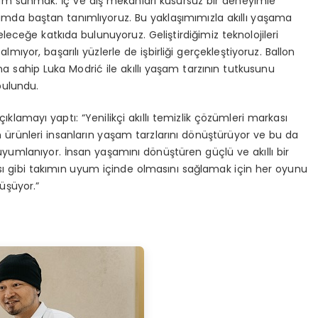
şam sunmak. İç ve dış mekanları kusursuz bir deneyimle
tamda baştan tanımlıyoruz. Bu yaklaşımımızla akıllı yaşama
eceğe katkıda bulunuyoruz. Geliştirdiğimiz teknolojileri
yor, başarılı yüzlerle de işbirliği gerçekleştiyoruz. Ballon
na sahip Luka Modrić ile akıllı yaşam tarzının tutkusunu
bulundu.
klamayı yaptı: “Yenilikçi akıllı temizlik çözümleri markası
rünleri insanların yaşam tarzlarını dönüştürüyor ve bu da
mlanıyor. İnsan yaşamını dönüştüren güçlü ve akıllı bir
ı gibi takımın uyum içinde olmasını sağlamak için her oyunu
üşüyor.”