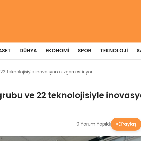
ASET
DÜNYA
EKONOMI
SPOR
TEKNOLOJI
S
2 teknolojisiyle inovasyon rüzgarı estiriyor
rubu ve 22 teknolojisiyle inovasyo
0 Yorum Yapıldı
Paylaş