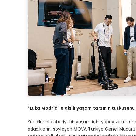
“
Luka Modri
ć
ile ak
ı
ll
ı
ya
ş
am tarz
ı
n
ı
n tutkusunu 
Kendilerini daha iyi bir yaşam için yapay zeka tem
adadıklarını söyleyen MOVA Türkiye Genel Müdürü A