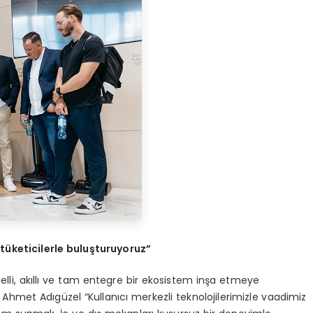
t
ü
keticilerle bulu
ş
turuyoruz
”
elli, akıllı ve tam entegre bir ekosistem inşa etmeye
hmet Adıgüzel “Kullanıcı merkezli teknolojilerimizle vaadimiz