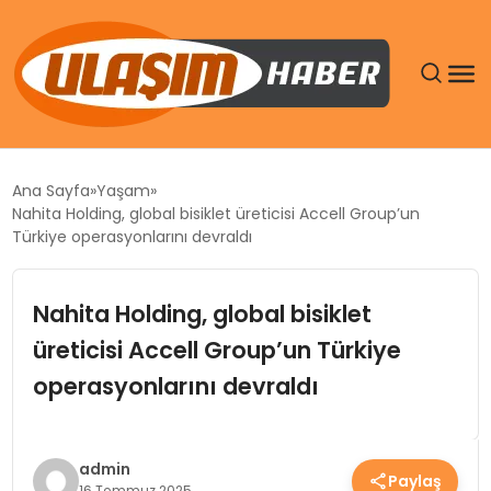
GÜNDEM
Ana Sayfa
Yaşam
Nahita Holding, global bisiklet üreticisi Accell Group’un
SIYASET
Türkiye operasyonlarını devraldı
DÜNYA
Nahita Holding, global bisiklet
üreticisi Accell Group’un Türkiye
EKONOMI
operasyonlarını devraldı
SPOR
TEKNOLOJI
admin
Paylaş
16 Temmuz 2025