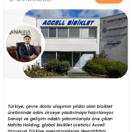
SAĞLIK
YAŞAM
Türkiye, çevre dostu ulaşımın yıldızı olan bisiklet
üretiminde adını zirveye yazdırmaya hazı
rlan
ıyor.
Sanayi ve gelişim odaklı yatırımlarıyla
ö
ne çıkan
Nahita Holding, global bisiklet üreticisi
Accell
Group
’
un Türkiye operasyonlarını
devral
dığını