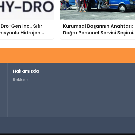
Dro-Gen Inc., Sıfır
Kurumsal Başarının Anahtarı:
isyonlu Hidrojen
Doğru Personel Servisi Seçimi
knolojisinde ISO ve
ve Süren Turizm Farkı
nleyici Onaylarını
Hakkımızda
Reklam