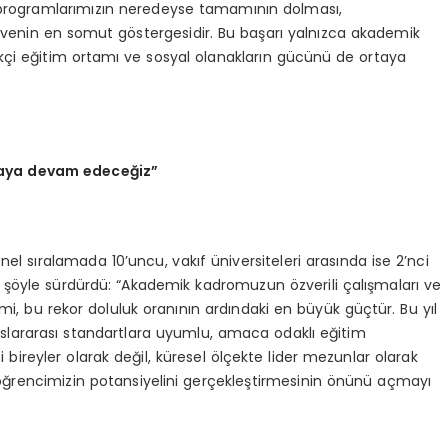
 programlarımızın neredeyse tamamının dolması,
üvenin en somut göstergesidir. Bu başarı yalnızca akademik
kçi eğitim ortamı ve sosyal olanakların gücünü de ortaya
rmaya devam edeceğiz”
l sıralamada 10’uncu, vakıf üniversiteleri arasında ise 2’nci
 şöyle sürdürdü: “Akademik kadromuzun özverili çalışmaları ve
i, bu rekor doluluk oranının ardındaki en büyük güçtür. Bu yıl
Uluslararası standartlara uyumlu, amaca odaklı eğitim
 bireyler olarak değil, küresel ölçekte lider mezunlar olarak
r öğrencimizin potansiyelini gerçekleştirmesinin önünü açmayı