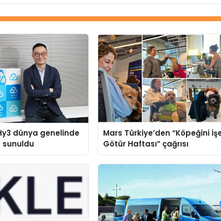
Hy3 dünya genelinde
Mars Türkiye’den “Köpeğini İş
a sunuldu
Götür Haftası” çağrısı