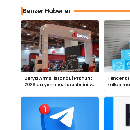
Benzer Haberler
Derya Arms, İstanbul Prohunt
Tencent 
2026’da yeni nesil ürünlerini ve
kullanım
global marka vizyonunu
sergiledi