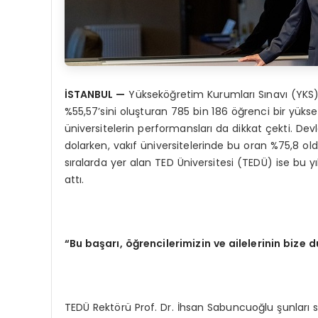
İSTANBUL
—
Yükseköğretim Kurumları Sınavı (YKS) 
%55,57’sini oluşturan 785 bin 186 öğrenci bir yü
üniversitelerin performansları da dikkat çekti. De
dolarken, vakıf üniversitelerinde bu oran %75,8 o
sıralarda yer alan TED Üniversitesi (TEDÜ) ise bu y
attı.
“Bu başarı, öğrencilerimizin ve ailelerinin bize 
TEDÜ Rektörü Prof. Dr. İhsan Sabuncuoğlu şunları 