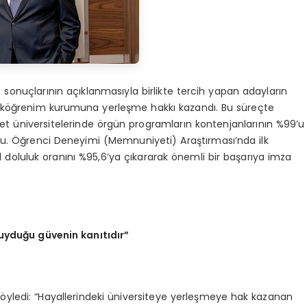
sonuçlarının açıklanmasıyla birlikte tercih yapan adayların
kseköğrenim kurumuna yerleşme hakkı kazandı. Bu süreçte
vlet üniversitelerinde örgün programların kontenjanlarının %99’u
ldu. Öğrenci Deneyimi (Memnuniyeti) Araştırması’nda ilk
ıl doluluk oranını %95,6’ya çıkararak önemli bir başarıya imza
duyduğu güvenin kanıtıdır”
söyledi: “Hayallerindeki üniversiteye yerleşmeye hak kazanan