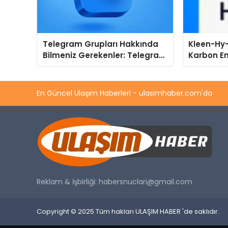
Telegram Grupları Hakkında
Kleen-Hy-
Bilmeniz Gerekenler: Telegram
Karbon Em
Kullanıcıları İçin Kategori Bazlı
Isıtma Te
Grup Rehberi
TSSA Düze
Aldı
En Güncel Ulaşım Haberleri - ulasimhaber.com'da
Reklam & İşbirliği:
habersnuclari@gmail.com
Copyright © 2025 Tüm hakları ULAŞIM HABER 'de saklıdır.