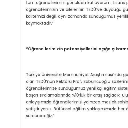
tüm öğrencilerimizi gönülden kutluyorum. Lisans
öğrencilerimizin ve ailelerinin TEDÜ’ye duyduğu g
kalitemizi değil, aynı zamanda sunduğumuz yenili
koymaktadır.”
“Öğrencilerimizin potansiyellerini açığa çıka
Türkiye Üniversite Memnuniyet Araştırması’nda gene
olan TEDÜ’nün Rektörü Prof. Sabuncuoğlu sözlerini
öğrencilerimize sunduğumuz yenilikçi eğitim sistem
başarı sıralamalarında %10’luk bir artış sağladık. 
anlayışımızla öğrencilerimizi yalnızca meslek sahibi
yetiştiriyoruz. Bütünsel eğitim yaklaşımımızla he
sürdüreceğiz.”