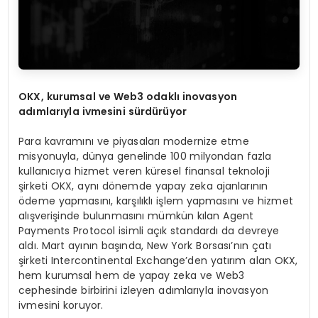
OKX, kurumsal ve Web3 odakl
ı
inovasyon
ad
ı
mlar
ı
yla ivmesini s
ü
rd
ü
r
ü
yor
Para kavramını ve piyasaları modernize etme
misyonuyla, dünya genelinde 100 milyondan fazla
kullanıcıya hizmet veren küresel finansal teknoloji
şirketi OKX, aynı dönemde yapay zeka ajanlarının
ödeme yapmasını, karşılıklı işlem yapmasını ve hizmet
alışverişinde bulunmasını mümkün kılan Agent
Payments Protocol isimli açık standardı da devreye
aldı. Mart ayının başında, New York Borsası’nın çatı
şirketi Intercontinental Exchange’den yatırım alan OKX,
hem kurumsal hem de yapay zeka ve Web3
cephesinde birbirini izleyen adımlarıyla inovasyon
ivmesini koruyor.