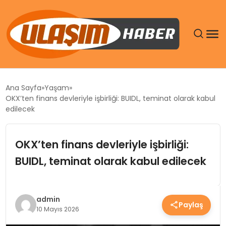
GÜNDEM
Ana Sayfa
Yaşam
OKX’ten finans devleriyle işbirliği: BUIDL, teminat olarak kabul
SIYASET
edilecek
DÜNYA
OKX’ten finans devleriyle işbirliği:
BUIDL, teminat olarak kabul edilecek
EKONOMI
SPOR
admin
Paylaş
10 Mayıs 2026
TEKNOLOJI