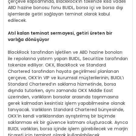
çerçeve kapsamında, BlackRock’ın tokenize kısa vadeli
ABD hazine bonosu fonu BUIDL, borsa içi ve borsa dışı
işlemlerde getiri sağlayan teminat olarak kabul
edilecek.
At
ı
l kalan teminat sermayesi, getiri
ü
reten bir
varl
ığ
a d
ö
n
üşü
yor
BlackRock tarafından işletilen ve ABD hazine bonoları
ile repolarına yatırım yapan BUIDL, Securitize tarafından
tokenize ediliyor. OKX, BlackRock ve Standard
Chartered tarafından hayata geçirilmesi planlanan
çerçeve, OKX’in VIP ve kurumsal müşterilerinin, BUIDL’ı
Standard Chartered’ın saklama hizmetinde, borsa
dışında tutarken, aynı zamanda OKX Middle East
üzerinden, varlıkların borsalar arasında taşınmasına
gerek kalmadan kesintisiz işlem yapabilmesine olanak
tanıyacak. Varlıkların Standard Chartered bünyesinde,
OKX’in kendi varlıklarından ayrıştırılmış bir biçimde
saklanması ek bir güvence katmanı oluşturacak. Ayrıca
BUIDL varlıkları, borsa içinde işlem görebilecek ve marjin
ticareti için teminat olarak kullanılabilecek.