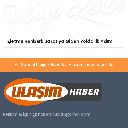
İşletme Rehberi: Başarıya Giden Yolda İlk Adım
En Güncel Ulaşım Haberleri - ulasimhaber.com'da
Reklam & İşbirliği:
habersnuclari@gmail.com