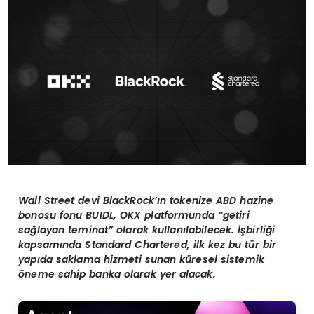
SAĞLIK
YAŞAM
Wall Street devi BlackRock’ı
n tokenize ABD hazine
bonosu fonu BUIDL, OKX platformunda
“
getiri
sa
ğ
layan teminat
”
olarak kullan
ı
labilecek.
İş
birli
ğ
i
kapsam
ı
nda Standard Chartered, ilk kez bu t
ü
r bir
yap
ı
da saklama hizmeti sunan k
ü
resel sistemik
ö
neme sahip banka olarak yer alacak.