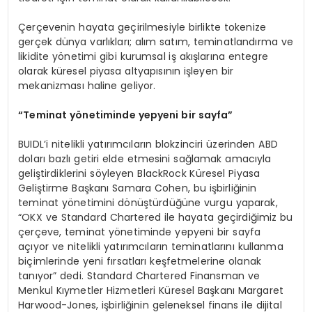
Çerçevenin hayata geçirilmesiyle birlikte tokenize
gerçek dünya varlıkları; alım satım, teminatlandırma ve
likidite yönetimi gibi kurumsal iş akışlarına entegre
olarak küresel piyasa altyapısının işleyen bir
mekanizması haline geliyor.
“
Teminat y
ö
netiminde yepyeni bir sayfa
”
BUIDL’i nitelikli yatırımcıların blokzinciri üzerinden ABD
doları bazlı getiri elde etmesini sağlamak amacıyla
geliştirdiklerini söyleyen BlackRock Küresel Piyasa
Geliştirme Başkanı Samara Cohen, bu işbirliğinin
teminat yönetimini dönüştürdüğüne vurgu yaparak,
“OKX ve Standard Chartered ile hayata geçirdiğimiz bu
çerçeve, teminat yönetiminde yepyeni bir sayfa
açıyor ve nitelikli yatırımcıların teminatlarını kullanma
biçimlerinde yeni fırsatları keşfetmelerine olanak
tanıyor” dedi. Standard Chartered Finansman ve
Menkul Kıymetler Hizmetleri Küresel Başkanı Margaret
Harwood-Jones, işbirliğinin geleneksel finans ile dijital