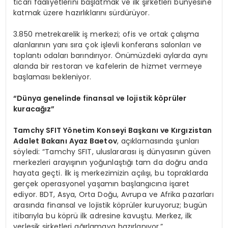
ticari faaliyetlerini başlatmak ve ilk şirketleri bünyesine
katmak üzere hazırlıklarını sürdürüyor.
3.850 metrekarelik iş merkezi; ofis ve ortak çalışma
alanlarının yanı sıra çok işlevli konferans salonları ve
toplantı odaları barındırıyor. Önümüzdeki aylarda aynı
alanda bir restoran ve kafelerin de hizmet vermeye
başlaması bekleniyor.
“Dünya genelinde finansal ve lojistik köprüler
kuracağız”
Tamchy SFIT Yönetim Konseyi Başkanı ve Kırgızistan
Adalet Bakanı Ayaz Baetov
, açıklamasında şunları
söyledi: “Tamchy SFIT, uluslararası iş dünyasının güven
merkezleri arayışının yoğunlaştığı tam da doğru anda
hayata geçti. İlk iş merkezimizin açılışı, bu topraklarda
gerçek operasyonel yaşamın başlangıcına işaret
ediyor. BDT, Asya, Orta Doğu, Avrupa ve Afrika pazarları
arasında finansal ve lojistik köprüler kuruyoruz; bugün
itibarıyla bu köprü ilk adresine kavuştu. Merkez, ilk
yerleşik şirketleri ağırlamaya hazırlanıyor.”