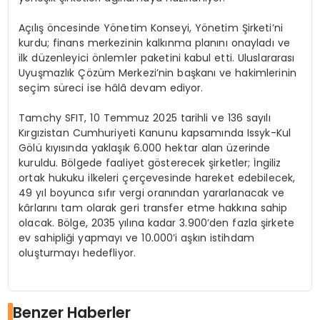
Açılış öncesinde Yönetim Konseyi, Yönetim Şirketi’ni
kurdu; finans merkezinin kalkınma planını onayladı ve
ilk düzenleyici önlemler paketini kabul etti. Uluslararası
Uyuşmazlık Çözüm Merkezi’nin başkanı ve hakimlerinin
seçim süreci ise hâlâ devam ediyor.
Tamchy SFIT, 10 Temmuz 2025 tarihli ve 136 sayılı
Kırgızistan Cumhuriyeti Kanunu kapsamında Issyk-Kul
Gölü kıyısında yaklaşık 6.000 hektar alan üzerinde
kuruldu. Bölgede faaliyet gösterecek şirketler; İngiliz
ortak hukuku ilkeleri çerçevesinde hareket edebilecek,
49 yıl boyunca sıfır vergi oranından yararlanacak ve
kârlarını tam olarak geri transfer etme hakkına sahip
olacak. Bölge, 2035 yılına kadar 3.900’den fazla şirkete
ev sahipliği yapmayı ve 10.000’i aşkın istihdam
oluşturmayı hedefliyor.
Benzer Haberler