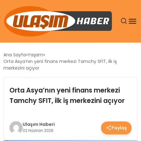
GÜNDEM
Ana Sayfa
Yaşam
Orta Asya’nın yeni finans merkezi Tamchy SFIT, ilk iş
SIYASET
merkezini açıyor
DÜNYA
Orta Asya’nın yeni finans merkezi
Tamchy SFIT, ilk iş merkezini açıyor
EKONOMI
SPOR
Ulaşım Haberi
Paylaş
02 Haziran 2026
TEKNOLOJI