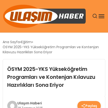
GÜNDEM
Ana Sayfa
Eğitim
ÖSYM 2025-YKS Yükseköğretim Programları ve Kontenjan
SIYASET
Kılavuzu Hazırlıkları Sona Eriyor
DÜNYA
ÖSYM 2025-YKS Yükseköğretim
Programları ve Kontenjan Kılavuzu
EKONOMI
Hazırlıkları Sona Eriyor
SPOR
TEKNOLOJI
Ulaşım Haberi
Paylaş
28 Temmuz 2025