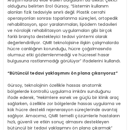
Araştırmalarda elde edilen bulguların da dikkat çekici
olduğunu belirten Erol Gürsoy, “Sistemin kullanım
alanları fizik tedaviyle sınırlı değil. Plastik cerrahi
operasyonları sonrası toparlanma süreçleri, ortopedik
rehabilitasyon, spor yaralanmaları, lipödem tedavileri
ve nörolojik rehabilitasyon uygulamaları gibi birçok
farklı branşta destekleyici tedavi yöntemi olarak
değerlendiriliyor. QMR teknolojisine ilişkin çalışmalarda
hücre canlılığının korunduğu, hücre çoğalmasında
olumsuz etki gözlemlenmediği ve hücresel hasar
bulgusuna rastlanmadığı görülüyor” ifadelerini kullandı.
“Bütüncül tedavi yaklaşımını ön plana çıkarıyoruz”
Gürsoy, teknolojinin özellikle hassas anatomik
bölgelerde kontrollü uygulama imkânı sunduğunu
ifade ederek, “Hekimlere esnek ve güçlü bir klinik araç
sağlarken, özellikle zor bölgelerde hassas uygulama ve
kök hücre destekli rejenerasyon süreçlerinde avantaj
sağlıyor. Amacımız, QMR temelli çözümlerle hastaların
hızlı, güvenli ve etkin sonuç almasını destekleyen
bütüncül bir tedavi yaklaşımını ön plana çıkarmak”