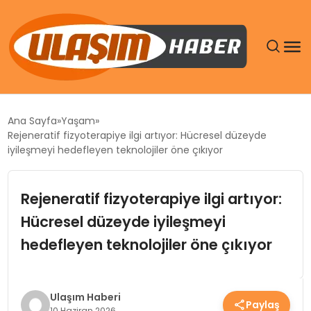
GÜNDEM
Ana Sayfa
Yaşam
Rejeneratif fizyoterapiye ilgi artıyor: Hücresel düzeyde
SIYASET
iyileşmeyi hedefleyen teknolojiler öne çıkıyor
DÜNYA
Rejeneratif fizyoterapiye ilgi artıyor:
Hücresel düzeyde iyileşmeyi
EKONOMI
hedefleyen teknolojiler öne çıkıyor
SPOR
TEKNOLOJI
Ulaşım Haberi
Paylaş
10 Haziran 2026