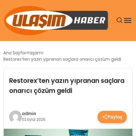
GÜNDEM
Ana Sayfa
Yaşam
Restorex’ten yazın yıpranan saçlara onarıcı çözüm geldi
SIYASET
Restorex’ten yazın yıpranan saçlara
DÜNYA
onarıcı çözüm geldi
EKONOMI
SPOR
admin
Paylaş
02 Eylül 2025
TEKNOLOJI