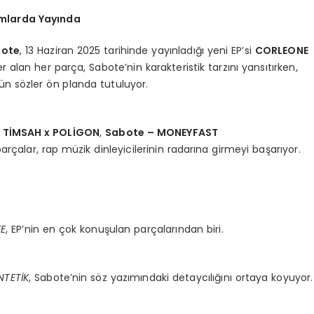
mlarda Yayında
bote
, 13 Haziran 2025 tarihinde yayınladığı yeni EP’si
CORLEONE
er alan her parça, Sabote’nin karakteristik tarzını yansıtırken,
ün sözler ön planda tutuluyor.
 TİMSAH x POLİGON
,
Sabote – MONEYFAST
parçalar, rap müzik dinleyicilerinin radarına girmeyi başarıyor.
EE
, EP’nin en çok konuşulan parçalarından biri.
NTETİK
, Sabote’nin söz yazımındaki detaycılığını ortaya koyuyor.