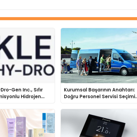
Dro-Gen Inc., Sıfır
Kurumsal Başarının Anahtarı:
isyonlu Hidrojen
Doğru Personel Servisi Seçimi
knolojisinde ISO ve
ve Süren Turizm Farkı
nleyici Onaylarını