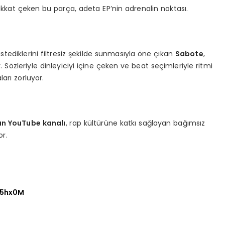
 dikkat çeken bu parça, adeta EP’nin adrenalin noktası.
tediklerini filtresiz şekilde sunmasıyla öne çıkan
Sabote
,
özleriyle dinleyiciyi içine çeken ve beat seçimleriyle ritmi
aları zorluyor.
an YouTube kanalı
, rap kültürüne katkı sağlayan bağımsız
or.
65hx0M