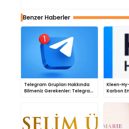
Benzer Haberler
Telegram Grupları Hakkında
Kleen-Hy-
Bilmeniz Gerekenler: Telegram
Karbon Em
Kullanıcıları İçin Kategori Bazlı
Isıtma Te
Grup Rehberi
TSSA Düze
Aldı