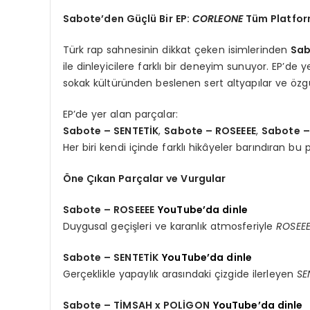
Sabote’den Güçlü Bir EP:
CORLEONE
Tüm Platfor
Türk rap sahnesinin dikkat çeken isimlerinden
Sa
ile dinleyicilere farklı bir deneyim sunuyor. EP’de y
sokak kültüründen beslenen sert altyapılar ve özg
EP’de yer alan parçalar:
Sabote – SENTETİK
,
Sabote – ROSEEEE
,
Sabote –
Her biri kendi içinde farklı hikâyeler barındıran bu 
Öne Çıkan Parçalar ve Vurgular
Sabote – ROSEEEE
YouTube’da dinle
Duygusal geçişleri ve karanlık atmosferiyle
ROSEE
Sabote – SENTETİK
YouTube’da dinle
Gerçeklikle yapaylık arasındaki çizgide ilerleyen
SE
Sabote – TİMSAH x POLİGON
YouTube’da dinle