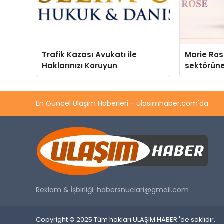
Trafik Kazası Avukatı ile
Marie Ro
Haklarınızı Koruyun
sektörüne
En Güncel Ulaşım Haberleri - ulasimhaber.com'da
Reklam & İşbirliği:
habersnuclari@gmail.com
Copyright © 2025 Tüm hakları ULAŞIM HABER 'de saklıdır.