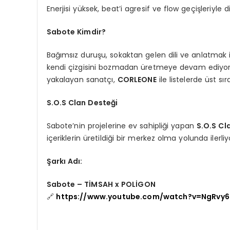
Enerjisi yüksek, beat’i agresif ve flow geçişleriyle
Sabote Kimdir?
Bağımsız duruşu, sokaktan gelen dili ve anlatmak is
kendi çizgisini bozmadan üretmeye devam ediyor. S
yakalayan sanatçı,
CORLEONE
ile listelerde üst sır
S.O.S Clan Desteği
Sabote’nin projelerine ev sahipliği yapan
S.O.S Cl
içeriklerin üretildiği bir merkez olma yolunda ilerliy
Şarkı Adı:
Sabote – TİMSAH x POLİGON
🔗
https://www.youtube.com/watch?v=NgRvy