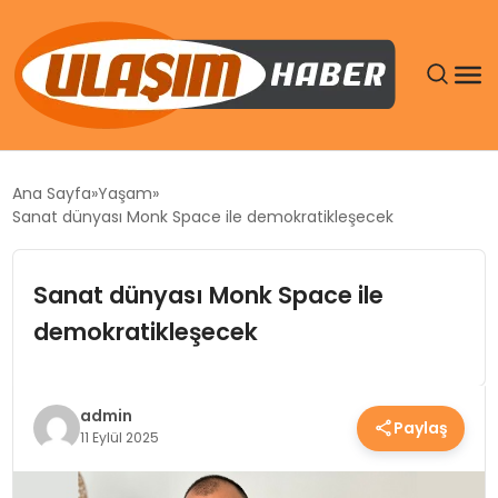
GÜNDEM
Ana Sayfa
Yaşam
Sanat dünyası Monk Space ile demokratikleşecek
SIYASET
Sanat dünyası Monk Space ile
DÜNYA
demokratikleşecek
EKONOMI
SPOR
admin
Paylaş
11 Eylül 2025
TEKNOLOJI