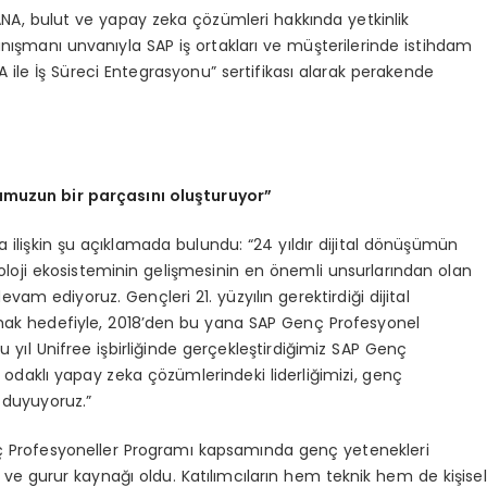
, bulut ve yapay zeka çözümleri hakkında yetkinlik
Danışmanı unvanıyla SAP iş ortakları ve müşterilerinde istihdam
NA ile İş Süreci Entegrasyonu” sertifikası alarak perakende
umuzun bir parçasını oluşturuyor”
lişkin şu açıklamada bulundu: “24 yıldır dijital dönüşümün
loji ekosisteminin gelişmesinin en önemli unsurlarından olan
am ediyoruz. Gençleri 21. yüzyılın gerektirdiği dijital
mak hedefiyle, 2018’den bu yana SAP Genç Profesyonel
u yıl Unifree işbirliğinde gerçekleştirdiğimiz SAP Genç
odaklı yapay zeka çözümlerindeki liderliğimizi, genç
 duyuyoruz.”
nç Profesyoneller Programı kapsamında genç yetenekleri
 ve gurur kaynağı oldu. Katılımcıların hem teknik hem de kişisel