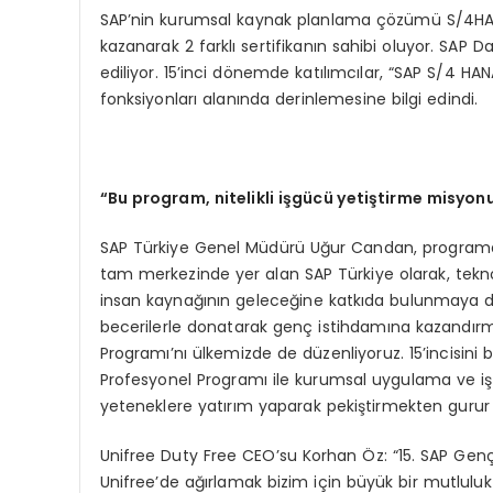
SAP’nin kurumsal kaynak planlama çözümü S/4HANA
kazanarak 2 farklı sertifikanın sahibi oluyor. SAP 
ediliyor. 15’inci dönemde katılımcılar, “SAP S/4 HA
fonksiyonları alanında derinlemesine bilgi edindi.
“Bu program, nitelikli işgücü yetiştirme misyon
SAP Türkiye Genel Müdürü Uğur Candan, programa i
tam merkezinde yer alan SAP Türkiye olarak, tekno
insan kaynağının geleceğine katkıda bulunmaya dev
becerilerle donatarak genç istihdamına kazandır
Programı’nı ülkemizde de düzenliyoruz. 15’incisini b
Profesyonel Programı ile kurumsal uygulama ve iş 
yeteneklere yatırım yaparak pekiştirmekten gurur
Unifree Duty Free CEO’su Korhan Öz: “15. SAP Ge
Unifree’de ağırlamak bizim için büyük bir mutluluk