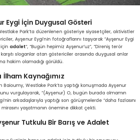
nur Eygi İçin Duygusal Gösteri
stlake Park’ta düzenlenen gösteriye siyasetçiler, aktivistler
riciler, Ayşenur Eygi’nin fotoğraflarını taşıyarak “Ayşenur Eygi
 için
adalet
“, “Bugün hepimiz Ayşenur’uz”, “Direniş terör
ail karşıtı sloganlar atan göstericiler arasında duygusal anlar
na hakim olamadığı görüldü.
ı İlham Kaynağımız
m Baioumy, Westlake Park’ta yaptığı konuşmada Ayşenur
duğunu vurgulayarak, “(Ayşenur) O, bugün burada olmamın
i’nin arkadaşlarıyla yaptığı son görüşmelerde “daha fazlasını
 mirasını yaşatmanın önemine dikkat çekti.
enur Tutkulu Bir Barış ve Adalet