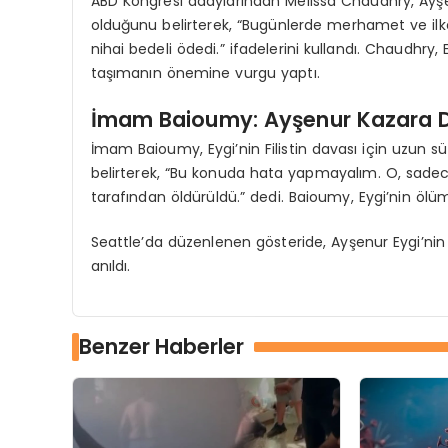
ABD Kongresi adaylarından Melissa Chaudhry, Ayşen
olduğunu belirterek, “Bugünlerde merhamet ve il
nihai bedeli ödedi.” ifadelerini kullandı. Chaudhry
taşımanın önemine vurgu yaptı.
İmam Baioumy: Ayşenur Kazara Değ
İmam Baioumy, Eygi’nin Filistin davası için uzun sü
belirterek, “Bu konuda hata yapmayalım. O, sadece k
tarafından öldürüldü.” dedi. Baioumy, Eygi’nin ölü
Seattle’da düzenlenen gösteride, Ayşenur Eygi’nin mi
anıldı.
Benzer Haberler