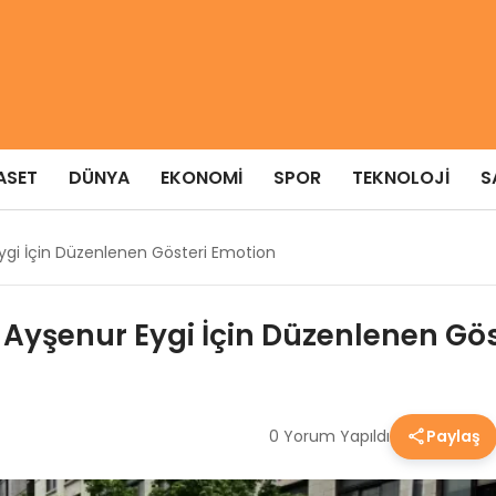
ASET
DÜNYA
EKONOMI
SPOR
TEKNOLOJI
S
r Eygi İçin Düzenlenen Gösteri Emotion
ist Ayşenur Eygi İçin Düzenlenen Gö
0 Yorum Yapıldı
Paylaş