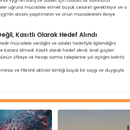
ur Eygi’nin barış ve adalet için tutkulu bir savunucu
keler uğruna mücadele etmek büyük cesaret gerektiriyor ve o
, Eygi’nin anısını yaşatmanın ve onun mücadelesini ileriye
il, Kasıtlı Olarak Hedef Alındı
redir mücadele verdiğini ve adalet hedefiyle ilgilendiğini
azara ölmedi. Kasıtlı olarak hedef alındı. İsrail güçleri
münün öfkeye ve hesap sorma taleplerine yol açtığını belirtti.
rası ve Filistinli aktivist kimliği büyük bir saygı ve duyguyla