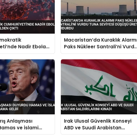
mokratik
Macaristan’da Kuraklık Alarm
ti’nde Nadir Ebola
Paks Nükleer Santrali’ni Vurd
Kontrolden Çıktı
Tuna Seviyesi Düşüşü Üretimi
Durdurdu
rış Anlaşması
Irak Ulusal Güvenlik Konseyi
Hamas ve İslami
ABD ve Suudi Arabistan
n Yalanlama Geldi
Saldırılarını Kınadı