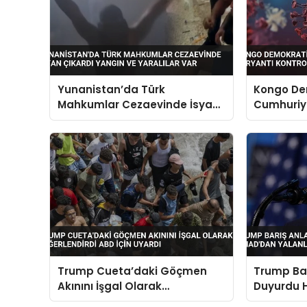
Yunanistan’da Türk
Kongo De
Mahkumlar Cezaevinde İsyan
Cumhuriye
Çıkardı Yangın ve Yaralılar Var
Varyantı 
Trump Cueta’daki Göçmen
Trump Ba
Akınını İşgal Olarak
Duyurdu 
Değerlendirdi ABD İçin Uyardı
Cihad’da