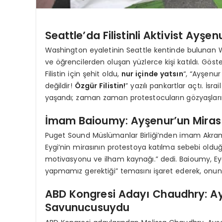
Seattle’da Filistinli Aktivist Ayşe
Washington eyaletinin Seattle kentinde bulunan We
ve öğrencilerden oluşan yüzlerce kişi katıldı. Göste
Filistin için şehit oldu,
nur içinde yatsın
“, “Ayşenur
değildir!
Özgür Filistin!
” yazılı pankartlar açtı. İsr
yaşandı; zaman zaman protestocuların gözyaşları
İmam Baioumy: Ayşenur’un Miras
Puget Sound Müslümanlar Birliği’nden imam Akra
Eygi’nin mirasının protestoya katılma sebebi ol
motivasyonu ve ilham kaynağı.” dedi. Baioumy, Eyg
yapmamız gerektiği” temasını işaret ederek, onun
ABD Kongresi Adayı Chaudhry: Ayş
Savunucusuydu