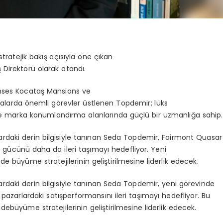
stratejik bakış açısıyla öne çıkan
 Direktörü
olarak atandı.
nses Kocataş Mansions
ve
rkalarda önemli görevler üstlenen Topdemir; lüks
e
marka konumlandırma
alanlarında güçlü bir uzmanlığa sahip.
ardaki derin bilgisiyle tanınan Seda Topdemir, Fairmont Quasar
ış gücünü daha da ileri taşımayı hedefliyor. Yeni
 büyüme stratejilerinin geliştirilmesine liderlik edecek.
ardaki
derin
bilgisiyle
tanınan
Seda
Topdemir
, yeni
görevinde
pazarlardaki
satış
performansını
ileri
taşımayı
hedefliyor
. Bu
nde
büyüme
stratejilerinin
geliştirilmesine
liderlik
edecek
.