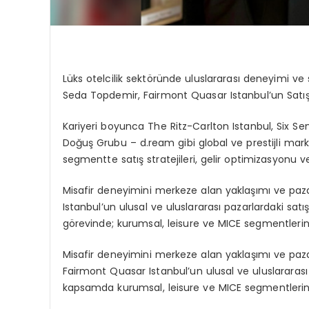
Lüks otelcilik sektöründe uluslararası deneyimi ve 
Seda Topdemir
,
Fairmont Quasar Istanbul’un Satış
Kariyeri boyunca
The Ritz-Carlton Istanbul
,
Six Se
Doğuş Grubu – d.ream
gibi global ve prestijli ma
segmentte
satış stratejileri
,
gelir optimizasyonu
v
Misafir deneyimini merkeze alan yaklaşımı ve paz
Istanbul’un ulusal ve uluslararası pazarlardaki sat
görevinde;
kurumsal
,
leisure
ve
MICE
segmentlerinde
Misafir
deneyimini
merkeze
alan
yaklaşımı
ve
paz
Fairmont Quasar
Istanbul’un
ulusal
ve
uluslararası
kapsamda
kurumsal
, leisure
ve
MICE
segmentleri