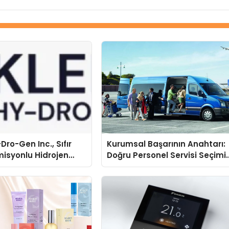
Dro-Gen Inc., Sıfır
Kurumsal Başarının Anahtarı:
isyonlu Hidrojen
Doğru Personel Servisi Seçimi
knolojisinde ISO ve
ve Süren Turizm Farkı
nleyici Onaylarını