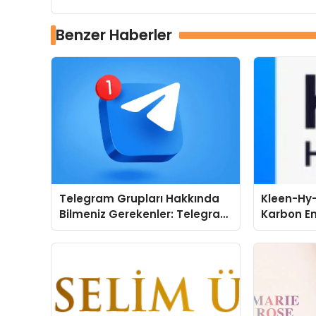
Benzer Haberler
Telegram Grupları Hakkında
Kleen-Hy-
Bilmeniz Gerekenler: Telegram
Karbon Em
Kullanıcıları İçin Kategori Bazlı
Isıtma Te
Grup Rehberi
TSSA Düze
Aldı