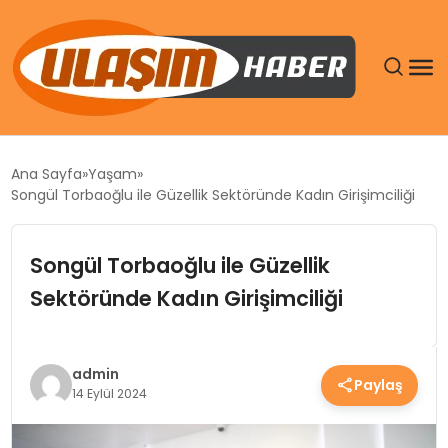
GÜNDEM
Ana Sayfa
Yaşam
Songül Torbaoğlu ile Güzellik Sektöründe Kadın Girişimciliği
SIYASET
Songül Torbaoğlu ile Güzellik
DÜNYA
Sektöründe Kadın Girişimciliği
EKONOMI
SPOR
admin
Paylaş
14 Eylül 2024
TEKNOLOJI