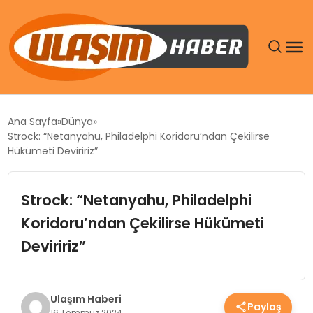
GÜNDEM
Ana Sayfa
Dünya
Strock: “Netanyahu, Philadelphi Koridoru’ndan Çekilirse
SIYASET
Hükümeti Deviririz”
DÜNYA
Strock: “Netanyahu, Philadelphi
Koridoru’ndan Çekilirse Hükümeti
EKONOMI
Deviririz”
SPOR
TEKNOLOJI
Ulaşım Haberi
Paylaş
16 Temmuz 2024