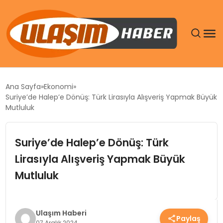
GÜNDEM
Ana Sayfa
Ekonomi
Suriye’de Halep’e Dönüş: Türk Lirasıyla Alışveriş Yapmak Büyük
SIYASET
Mutluluk
DÜNYA
Suriye’de Halep’e Dönüş: Türk
Lirasıyla Alışveriş Yapmak Büyük
EKONOMI
Mutluluk
SPOR
TEKNOLOJI
Ulaşım Haberi
Paylaş
07 Aralık 2024