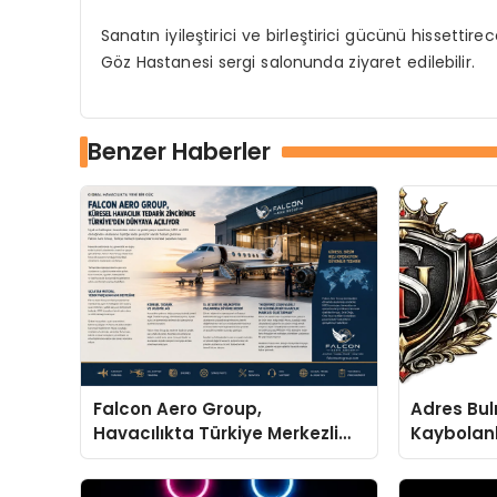
Sanatın iyileştirici ve birleştirici gücünü hissett
Göz Hastanesi sergi salonunda ziyaret edilebilir.
Benzer Haberler
Falcon Aero Group,
Adres Bul
Havacılıkta Türkiye Merkezli
Kaybolanl
Küresel Çözüm Ortağı Olma
Yolunda İlerliyor