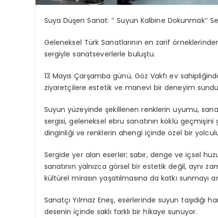
Suya Düşen Sanat: ‘’ Suyun Kalbine Dokunmak’’ Serg
Geleneksel Türk Sanatlarının en zarif örneklerinden
sergiyle sanatseverlerle buluştu.
13 Mayıs Çarşamba günü, Göz Vakfı ev sahipliğind
ziyaretçilere estetik ve manevi bir deneyim sundu
Suyun yüzeyinde şekillenen renklerin uyumu, sanat
sergisi, geleneksel ebru sanatının köklü geçmişini
dinginliği ve renklerin ahengi içinde özel bir yolcu
Sergide yer alan eserler; sabır, denge ve içsel h
sanatının yalnızca görsel bir estetik değil, aynı z
kültürel mirasın yaşatılmasına da katkı sunmayı a
Sanatçı Yılmaz
Eneş
, eserlerinde suyun taşıdığı h
desenin içinde saklı farklı bir
hikaye
sunuyor.