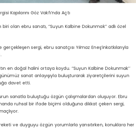
isi Kapılarını Göz Vakfı’nda Açtı
 biri olan ebru sanatı, ‘’Suyun Kalbine Dokunmak’’ adlı özel
e gerçekleşen sergi, ebru sanatçısı Yılmaz
Eneş’in
katkılarıyla
.
ın en doğal halini ortaya koydu. ‘’Suyun Kalbine Dokunmak’’
 günümüz sanat anlayışıyla buluşturarak ziyaretçilerini suyun
luğa davet etti.
uzurun sanatla buluştuğu özgün çalışmalardan oluşuyor. Ebru
amanda ruhsal bir ifade biçimi olduğuna dikkat çeken sergi,
maçlıyor.
areketi ve duyguyu özgün yorumlarla yansıtırken, konuklara her