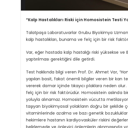
“Kalp Hastalıkları Riski için Homosistein Testi Y
Talatpaşa Laboratuvarlar Grubu Biyokimya Uzmanı 
kalp hastalıkları, bunama ve felç için bir risk fakt
Var, eğer hastada kalp hastalığı riski yüksekse ve B 
yaptırılması gerektiğini dile getirdi.
Test hakkında bilgi veren Prof. Dr. Ahmet Var, “Ho
yapılan basit, fakat önemli bilgiler veren bir kan 
vererek damar içinde tıkayıcı plaklara neden olur.
felç için bir risk faktörüdür. Homosistein aslında 
yoluyla alınamaz. Homosistein vücutta metilasyo
taşıyan biyokimyasal yolakların doğru bir şekilde 
vitaminlerinde azalma ve bazı genetik bozukluklar
hekimlere hastanın kardiyovasküler riskini değerlend
belirlemede ve önleyici önlemlerin alınmasında yol