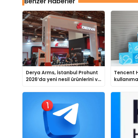
Benzer Haberler
Derya Arms, İstanbul Prohunt
Tencent 
2026’da yeni nesil ürünlerini ve
kullanım
global marka vizyonunu
sergiledi