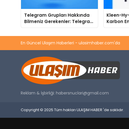
Telegram Grupları Hakkında
Kleen-Hy-
Bilmeniz Gerekenler: Telegram
Karbon Em
Kullanıcıları İçin Kategori Bazlı
Isıtma Te
Grup Rehberi
TSSA Düze
Aldı
En Güncel Ulaşım Haberleri - ulasimhaber.com'da
Reklam & İşbirliği:
habersnuclari@gmail.com
Copyright © 2025 Tüm hakları ULAŞIM HABER 'de saklıdır.