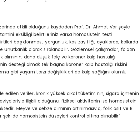
üzerinde etkili olduğunu kaydeden Prof. Dr. Ahmet Var şöyle
tamini eksikliği belirtileriniz varsa homosistein testi
irtileri baş dönmesi, yorgunluk, kas zayıflığı, ayaklarda, kollarda
 ve unutkanlık olarak sıralanabilir. Gözlemsel çalışmalar, folatın
 alımının, daha düşük felç ve koroner kalp hastalığı
tamin desteği almak tek başına koroner kalp hastalığı riskini
kma gibi yaşam tarzı değişiklikleri de kalp sağlığını olumlu
de edilen veriler, kronik yüksek alkol tüketiminin, sigara içmenin
eleriyle ilişkili olduğunu, fiziksel aktivitenin ise homosistein
ktedir. Meyve ve sebze alımının artırılmasıyla, folik asit ve B
r şekilde homosistein düzeyleri kontrol altına alınabilir”