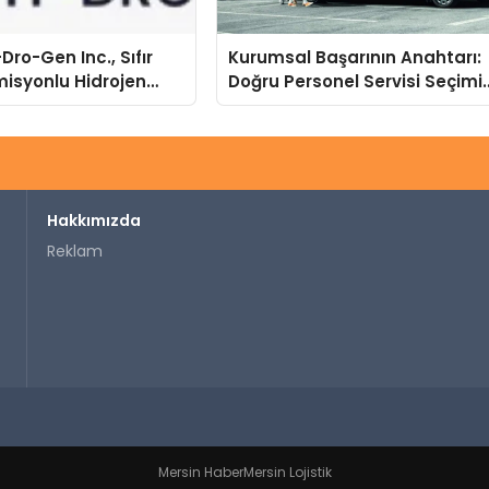
Dro-Gen Inc., Sıfır
Kurumsal Başarının Anahtarı:
isyonlu Hidrojen
Doğru Personel Servisi Seçimi
knolojisinde ISO ve
ve Süren Turizm Farkı
nleyici Onaylarını
Hakkımızda
Reklam
Mersin Haber
Mersin Lojistik