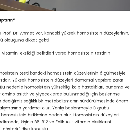
aptırın”
Prof. Dr. Ahmet Var, kandaki yüksek homosistein düzeylerinin,
örü olduğuna dikkat çekti.
vitamini eksikliği belirtileri varsa homosistein testinin
mosistein testi kandaki homosistein düzeylerinin ölçülmesiyle
testidir. Yüksek homosistein düzeyleri damarsal yapılara zarar
 Bu nedenle homosistein yüksekliği kalp hastalıkları, bunama ve
bir amino asittir ve yiyeceklerde bulunmadığı için beslenme
n dediğimiz sağlıklı bir metabolizmanın sürdürülmesinde önem
çalışmasına yardımcı olur. Yanlış beslenmeyle B grubu
 homosistein birikimine neden olur. Homosistein düzeyleri
irmede, kişinin B6, B12 ve Folik Asit vitamin eksiklerini
 gösterir” diye konuştu.