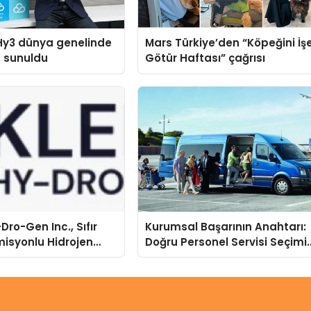
Hy3 dünya genelinde
Mars Türkiye’den “Köpeğini İş
a sunuldu
Götür Haftası” çağrısı
Dro-Gen Inc., Sıfır
Kurumsal Başarının Anahtarı:
isyonlu Hidrojen
Doğru Personel Servisi Seçimi
knolojisinde ISO ve
ve Süren Turizm Farkı
nleyici Onaylarını