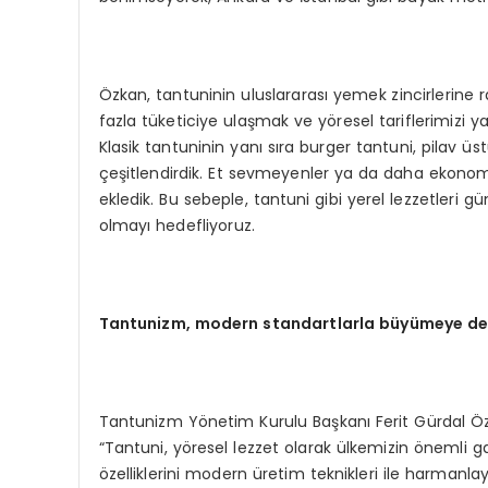
Özkan, tantuninin uluslararası yemek zincirlerine 
fazla tüketiciye ulaşmak ve yöresel tariflerimizi y
Klasik tantuninin yanı sıra burger tantuni, pilav ü
çeşitlendirdik. Et sevmeyenler ya da daha ekono
ekledik. Bu sebeple, tantuni gibi yerel lezzetleri 
olmayı hedefliyoruz.
Tantunizm, m
odern
standartlarla büyümeye d
Tantunizm Yönetim Kurulu Başkanı Ferit Gürdal Özka
“Tantuni, yöresel lezzet olarak ülkemizin önemli ga
özelliklerini modern üretim teknikleri ile harmanla