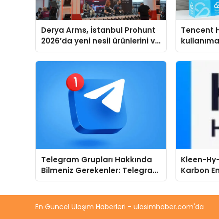
Derya Arms, İstanbul Prohunt
Tencent 
2026’da yeni nesil ürünlerini ve
kullanım
global marka vizyonunu
sergiledi
Telegram Grupları Hakkında
Kleen-Hy-
Bilmeniz Gerekenler: Telegram
Karbon Em
Kullanıcıları İçin Kategori Bazlı
Isıtma Te
Grup Rehberi
TSSA Düze
Aldı
En Güncel Ulaşım Haberleri - ulasimhaber.com'da