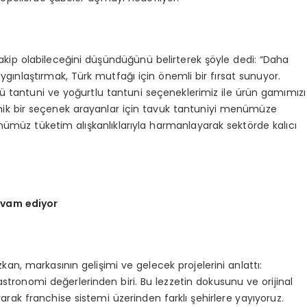
rakip olabileceğini düşündüğünü belirterek şöyle dedi: “Daha
aygınlaştırmak, Türk mutfağı için önemli bir fırsat sunuyor.
stü tantuni ve yoğurtlu tantuni seçeneklerimiz ile ürün gamımızı
mik bir seçenek arayanlar için tavuk tantuniyi menümüze
günümüz tüketim alışkanlıklarıyla harmanlayarak sektörde kalıcı
evam ediyor
n, markasının gelişimi ve gelecek projelerini anlattı:
stronomi değerlerinden biri. Bu lezzetin dokusunu ve orijinal
yarak franchise sistemi üzerinden farklı şehirlere yayıyoruz.