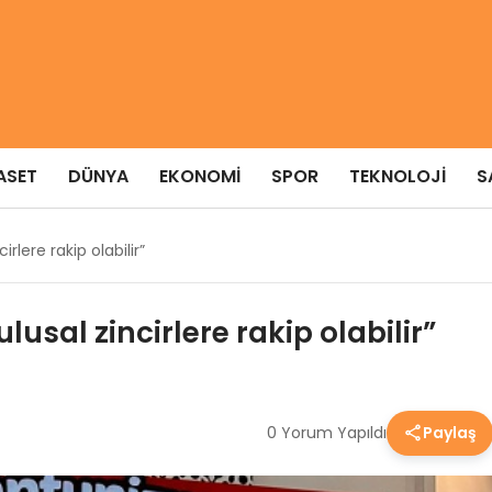
ASET
DÜNYA
EKONOMI
SPOR
TEKNOLOJI
S
rlere rakip olabilir”
lusal zincirlere rakip olabilir”
0 Yorum Yapıldı
Paylaş