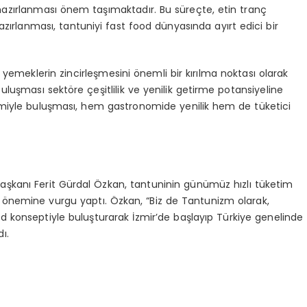
azırlanması önem taşımaktadır. Bu süreçte, etin tranç
zırlanması, tantuniyi fast food dünyasında ayırt edici bir
emeklerin zincirleşmesini önemli bir kırılma noktası olarak
 buluşması sektöre çeşitlilik ve yenilik getirme potansiyeline
stemiyle buluşması, hem gastronomide yenilik hem de tüketici
aşkanı Ferit Gürdal Özkan, tantuninin günümüz hızlı tüketim
önemine vurgu yaptı. Özkan, “Biz de Tantunizm olarak,
od konseptiyle buluşturarak İzmir’de başlayıp Türkiye genelinde
ı.