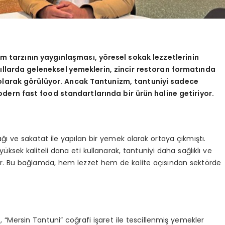
am tarzının yaygınlaş
mas
ı
, y
ö
resel sokak lezzetlerinin
 yıllarda geleneksel yemeklerin, zincir restoran formatında
olarak g
ö
rülüyor. Ancak Tantunizm, tantuniyi sadece
dern fast food standartlarında bir ürün haline getiriyor.
ı ve sakatat ile yapılan bir yemek olarak ortaya çıkmıştı.
ksek kaliteli dana eti kullanarak, tantuniyi daha sağlıklı ve
ruyor. Bu bağlamda, hem lezzet hem de kalite açısından sektörde
“Mersin Tantuni” coğrafi işaret ile tescillenmiş yemekler