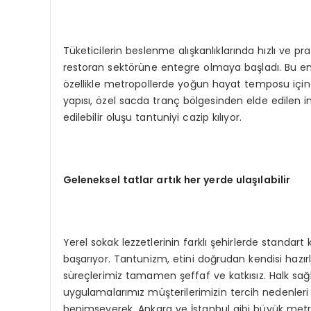
Tüketicilerin beslenme alışkanlıklarında hızlı ve pr
restoran sektörüne entegre olmaya başladı. Bu ent
özellikle metropollerde yoğun hayat temposu içinde 
yapısı, özel sacda tranç bölgesinden elde edilen ince
edilebilir oluşu tantuniyi cazip kılıyor.
Geleneksel tatlar artık her y
erde
ulaşılabilir
Yerel sokak lezzetlerinin farklı şehirlerde standa
başarıyor. Tantunizm, etini doğrudan kendisi hazırl
süreçlerimiz tamamen şeffaf ve katkısız. Halk sağl
uygulamalarımız müşterilerimizin tercih nedenleri
benimseyerek, Ankara ve İstanbul gibi büyük metr