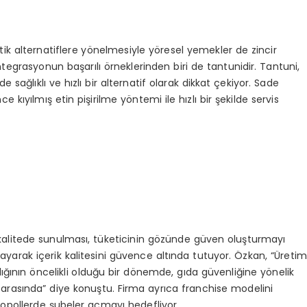
atik alternatiflere yönelmesiyle yöresel yemekler de zincir
egrasyonun başarılı örneklerinden biri de tantunidir. Tantuni,
sağlıklı ve hızlı bir alternatif olarak dikkat çekiyor. Sade
 kıyılmış etin pişirilme yöntemi ile hızlı bir şekilde servis
rt kalitede sunulması, tüketicinin gözünde güven oluşturmayı
ayarak içerik kalitesini güvence altında tutuyor. Özkan, “Üreti
ığının öncelikli olduğu bir dönemde, gıda güvenliğine yönelik
 arasında” diye konuştu. Firma ayrıca franchise modelini
opollerde şubeler açmayı hedefliyor.