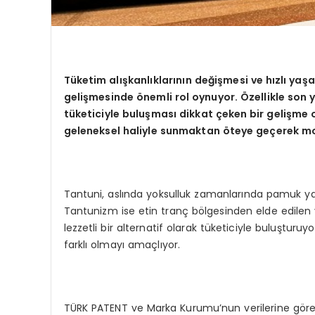
Tüketim alışkanlıklarını
n de
ğişmesi ve hızlı yaş
gelişmesinde
ö
nemli rol oynuyor. Özellikle son
tüketiciyle buluş
mas
ı dikkat çeken bir gelişme 
geleneksel haliyle sunmaktan
ö
teye geçerek mo
Tantuni, aslında yoksulluk zamanlarında pamuk yağ
Tantunizm ise etin tranç bölgesinden elde edilen yü
lezzetli bir alternatif olarak tüketiciyle buluştu
farklı olmayı amaçlıyor.
TÜRK PATENT ve Marka Kurumu’nun verilerine göre, 