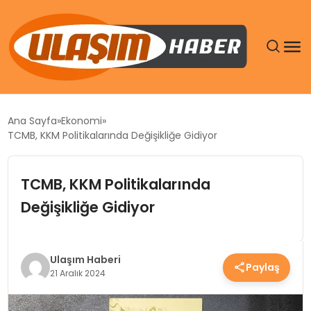
GÜNDEM
Ana Sayfa
Ekonomi
TCMB, KKM Politikalarında Değişikliğe Gidiyor
SIYASET
TCMB, KKM Politikalarında
DÜNYA
Değişikliğe Gidiyor
EKONOMI
SPOR
Ulaşım Haberi
Paylaş
21 Aralık 2024
TEKNOLOJI