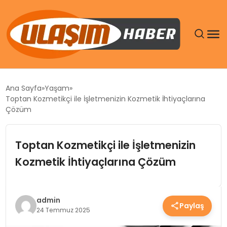
GÜNDEM
Ana Sayfa
Yaşam
Toptan Kozmetikçi ile İşletmenizin Kozmetik İhtiyaçlarına
SIYASET
Çözüm
DÜNYA
Toptan Kozmetikçi ile İşletmenizin
Kozmetik İhtiyaçlarına Çözüm
EKONOMI
SPOR
admin
Paylaş
24 Temmuz 2025
TEKNOLOJI