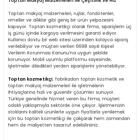
Toptan Makyaj Malzemeleri ile Çeşitlilik ve Hız
Toptan makyaj malzemeleri, rujlar, fondötenler,
rimeller ve allıklar gibi geniş bir ürün yelpazesini
kapsıyor. Toptan kozmetikçi olarak firma, siparişlerin üç
iş günü içinde kargoya verilmesini garanti ediyor.
Kullanıcı dostu bir web sitesi üzerinden kolayca sipariş
verilebiliyor ve müşteri verileri 6698 sayılı Kişisel
Verilerin Korunması Kanunu’na uygun şekilde
korunuyor. Mobil uyumlu platformu sayesinde,
işletmeler diledikleri yerden siparişlerini yönetebiliyor.
Toptan kozmetikçi
, fabrikadan toptan kozmetik ve
toptan makyaj malzemeleri ile işletmelerin
ihtiyaçlarına hızlı ve güvenilir çözümler sunuyor.
Türkiye genelinde hizmet veren bu firma, müşteri
odaklı yaklaşımıyla sektörde öne çıkıyor. İşletmenizin
stoklarını kaliteli ürünlerle uygun fiyatlarla yenilemek
için bu toptan kozmetikçi ile çalışarak hem zamandan
hem de maliyetten tasarruf edebilirsiniz.