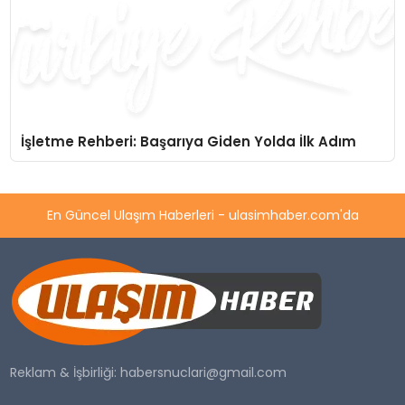
İşletme Rehberi: Başarıya Giden Yolda İlk Adım
En Güncel Ulaşım Haberleri - ulasimhaber.com'da
Reklam & İşbirliği:
habersnuclari@gmail.com