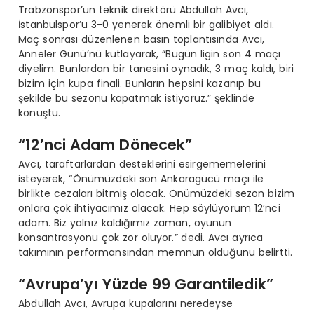
Trabzonspor’un teknik direktörü Abdullah Avcı,
İstanbulspor’u 3-0 yenerek önemli bir galibiyet aldı.
Maç sonrası düzenlenen basın toplantısında Avcı,
Anneler Günü’nü kutlayarak, “Bugün ligin son 4 maçı
diyelim. Bunlardan bir tanesini oynadık, 3 maç kaldı, biri
bizim için kupa finali. Bunların hepsini kazanıp bu
şekilde bu sezonu kapatmak istiyoruz.” şeklinde
konuştu.
“12’nci Adam Dönecek”
Avcı, taraftarlardan desteklerini esirgememelerini
isteyerek, “Önümüzdeki son Ankaragücü maçı ile
birlikte cezaları bitmiş olacak. Önümüzdeki sezon bizim
onlara çok ihtiyacımız olacak. Hep söylüyorum 12’nci
adam. Biz yalnız kaldığımız zaman, oyunun
konsantrasyonu çok zor oluyor.” dedi. Avcı ayrıca
takımının performansından memnun olduğunu belirtti.
“Avrupa’yı Yüzde 99 Garantiledik”
Abdullah Avcı, Avrupa kupalarını neredeyse