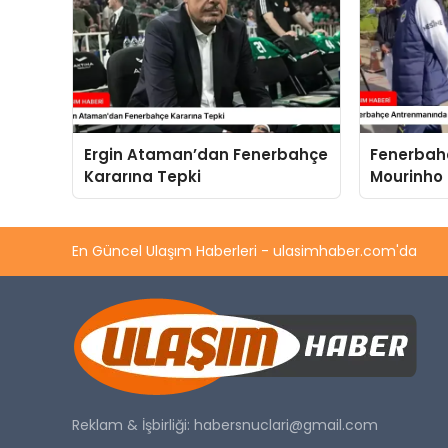
Ergin Ataman’dan Fenerbahçe
Fenerbah
Kararına Tepki
Mourinho İ
En Güncel Ulaşım Haberleri - ulasimhaber.com'da
Reklam & İşbirliği:
habersnuclari@gmail.com