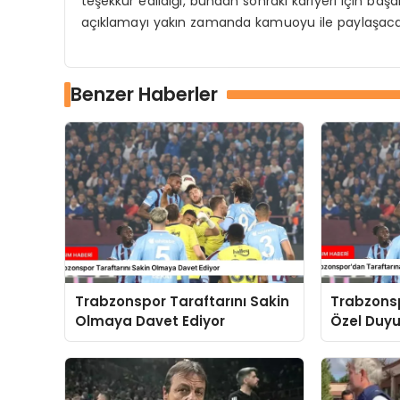
teşekkür edildiği, bundan sonraki kariyeri için başar
açıklamayı yakın zamanda kamuoyu ile paylaşacağı
Benzer Haberler
Trabzonspor Taraftarını Sakin
Trabzons
Olmaya Davet Ediyor
Özel Duy