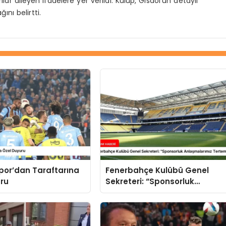
ılar dileyen ifadelere yer verildi. Kulüp, Gisdol’un detaylı
nı belirtti.
por’dan Taraftarına
Fenerbahçe Kulübü Genel
uru
Sekreteri: “Sponsorluk
Anlaşmalarımız Tertemiz ve
Yasal”