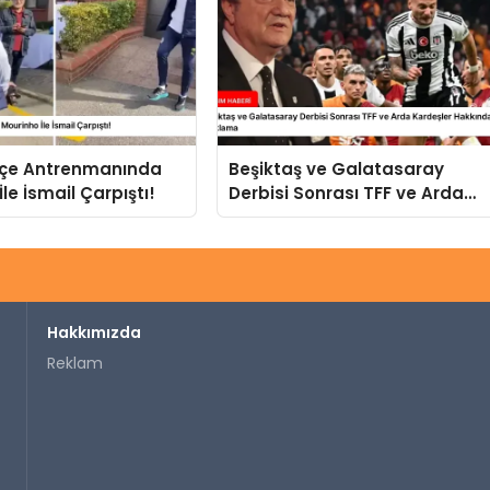
çe Antrenmanında
Beşiktaş ve Galatasaray
le İsmail Çarpıştı!
Derbisi Sonrası TFF ve Arda
Kardeşler Hakkında Sert
Açıklama
Hakkımızda
Reklam