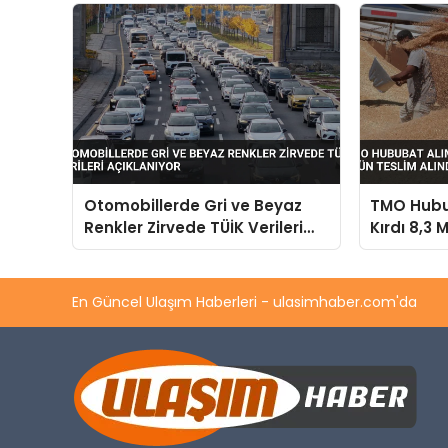
Otomobillerde Gri ve Beyaz
TMO Hubu
Renkler Zirvede TÜİK Verileri
Kırdı 8,3 
Açıklanıyor
Teslim Al
En Güncel Ulaşım Haberleri - ulasimhaber.com'da