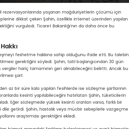
atil rezervasyonlarında yaşanan mağduriyetlerin çözümü için
leplerine dikkat çeken Şahin, özellikle internet üzerinden yapılan
rektiğini vurguladı. Ticaret Bakanlığı’nın da daha önce bu
 Hakkı
leşmeyi feshetme hakkına sahip olduğunu ifade etti. Bu talebin
letilmesi gerektiğini söyledi. Şahin, tatil başlangıcından 30 gün
ergiler hariç tamamının geri alınabileceğini belirtti. Ancak bu
rilmesi şart.
den az bir süre kala yapılan fesihlerde ise sözleşme şartlarının
ranlarda kesinti yapılabileceğini hatırlatan Şahin, tüketicilerin
adı. Eğer sözleşmede yüksek kesinti oranları varsa, farklı bir
i dile getirdi. Şahin, hastalık veya mücbir sebeplerle vazgeçme
ollarını araştırması gerektiğini ekledi.
nulan hizmet arasındaki farkların belgelenmesi ve ayıplı hizmetin