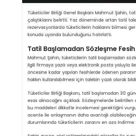
Tüketiciler Birliği Genel Başkanı Mahmut Şahin, t
çalıştıklarını belirtti. Yaz döneminde artan tatil ta
rezervasyonlarda tüketicilerin haklarını bilmesi ge
konuda uyarıda bulunduğunu hatırlattı.
Tatil Başlamadan Sözleşme Fesih
Mahmut Şahin, tüketicilerin tatil başlamadan söz
ilgili firmaya yazılı veya elektronik posta yoluyla i
öncesine kadar yapılan fesihlerde ödenen paranın v
hakkın kullanılabilmesi için talebin yazılı olarak bildi
Tüketiciler Birliği Başkanı, tatil başlamadan 30 gün
esas alınacağını açıkladı. Sözleşmelerde belirtilen o
bu maddeleri dikkatle incelemesi gerektiğini vurgul
acente ile anlaşmanın daha avantajlı olabileceğin
durumlarında tüketicilerin zararını en aza indirme y
Şahin ayrıca, otel reklamlarındaki görseller ile su