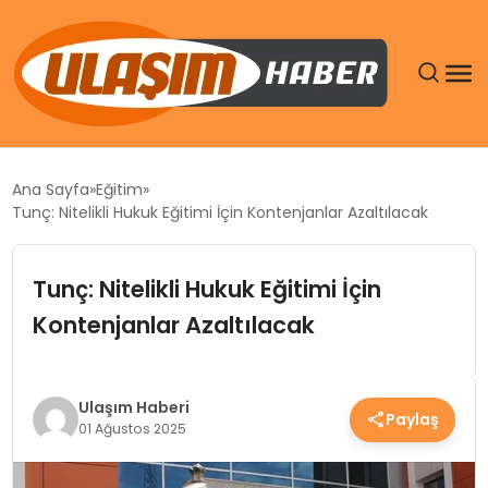
GÜNDEM
Ana Sayfa
Eğitim
Tunç: Nitelikli Hukuk Eğitimi İçin Kontenjanlar Azaltılacak
SIYASET
Tunç: Nitelikli Hukuk Eğitimi İçin
DÜNYA
Kontenjanlar Azaltılacak
EKONOMI
SPOR
Ulaşım Haberi
Paylaş
01 Ağustos 2025
TEKNOLOJI