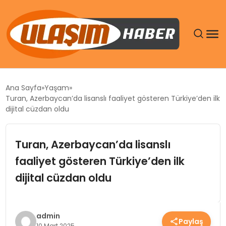
GÜNDEM
Ana Sayfa
Yaşam
Turan, Azerbaycan’da lisanslı faaliyet gösteren Türkiye’den ilk
SIYASET
dijital cüzdan oldu
DÜNYA
Turan, Azerbaycan’da lisanslı
faaliyet gösteren Türkiye’den ilk
EKONOMI
dijital cüzdan oldu
SPOR
TEKNOLOJI
admin
Paylaş
10 Mart 2025