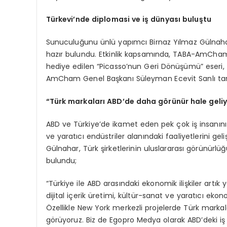
Türkevi’nde diplomasi ve iş dünyası buluştu
Sunuculuğunu ünlü yapımcı Birnaz Yılmaz Gülnahar’
hazır bulundu. Etkinlik kapsamında, TABA-AmCham
hediye edilen “Picasso’nun Geri Dönüşümü” eseri,
AmCham Genel Başkanı Süleyman Ecevit Sanlı tara
“Türk markaları ABD’de daha görünür hale geli
ABD ve Türkiye’de ikamet eden pek çok iş insanı
ve yaratıcı endüstriler alanındaki faaliyetlerini g
Gülnahar, Türk şirketlerinin uluslararası görünürlü
bulundu;
“Türkiye ile ABD arasındaki ekonomik ilişkiler artık
dijital içerik üretimi, kültür-sanat ve yaratıcı ek
Özellikle New York merkezli projelerde Türk markala
görüyoruz. Biz de Egopro Medya olarak ABD’deki iş