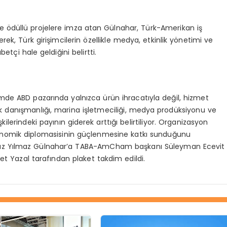
n ve ödüllü projelere imza atan Gülnahar, Türk-Amerikan iş
derek, Türk girişimcilerin özellikle medya, etkinlik yönetimi ve
etçi hale geldiğini belirtti.
emde ABD pazarında yalnızca ürün ihracatıyla değil, hizmet
hukuk danışmanlığı, marina işletmeciliği, medya prodüksiyonu ve
ilerindeki payının giderek arttığı belirtiliyor. Organizasyon
ekonomik diplomasisinin güçlenmesine katkı sunduğunu
 Birnaz Yılmaz Gülnahar’a TABA-AmCham başkanı Süleyman Ecevit
t Yazal tarafından plaket takdim edildi.