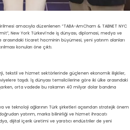
geliştirilmesi amacıyla düzenlenen “TABA-AmCham & TABNET NYC
t”, New York Türkevi’nde iş dünyası, diplomasi, medya ve
ülke arasındaki ticaret hacminin büyümesi, yeni yatırım alanları
ırılması konuları öne çıktı.
rji, tekstil ve hizmet sektörlerinde güçlenen ekonomik ilişkiler,
iyelere taşıdı. İş dünyası temsilcilerine göre iki ülke arasındaki
aşarken, orta vadede bu rakamın 40 milyar dolar bandına
 ve teknoloji ağlarının Türk şirketleri açısından stratejik önem
doğrudan yatırım, marka bilinirliği ve hizmet ihracatı
dya, dijital içerik üretimi ve yaratıcı endüstriler de yeni