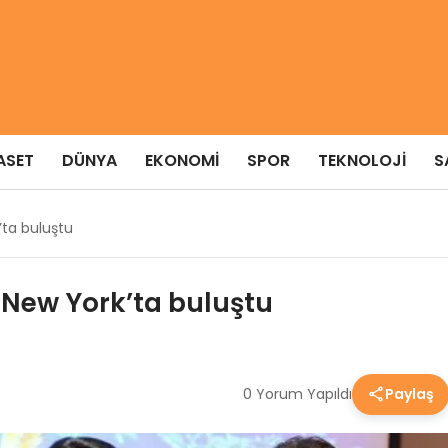
ASET
DÜNYA
EKONOMI
SPOR
TEKNOLOJI
S
’ta buluştu
 New York’ta buluştu
0 Yorum Yapıldı
Paylaş