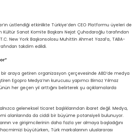
ın üstlendiği etkinlikte Türkiye’den CEO Platformu üyeleri de
 Kültür Sanat Komite Başkanı Nejat Çuhadaroğlu tarafından
 T.C. New York Başkonsolosu Muhittin Ahmet Yazal’a, TABA-
fından takdim edildi.
yor”
nı bir araya getiren organizasyon çerçevesinde ABD’de medya
eliştiren Egopro Medya’nın kurucusu yapımcı Birnaz Yılmaz
ğünün her geçen yıl arttığını belirterek şu açıklamalarda
 yalnızca geleneksel ticaret başlıklarından ibaret değil. Medya,
onomi alanlarında da ciddi bir büyüme potansiyeli bulunuyor.
rının ve girişimcilerinin daha fazla yer almaya başladığını
 hacmimizi büyütürken, Türk markalarının uluslararası