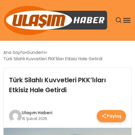
GÜNDEM
Ana Sayfa
Gündem
Türk Silahlı Kuvvetleri PKK’lıları Etkisiz Hale Getirdi
SIYASET
Türk Silahlı Kuvvetleri PKK’lıları
DÜNYA
Etkisiz Hale Getirdi
EKONOMI
SPOR
Ulaşım Haberi
Paylaş
15 Şubat 2025
TEKNOLOJI