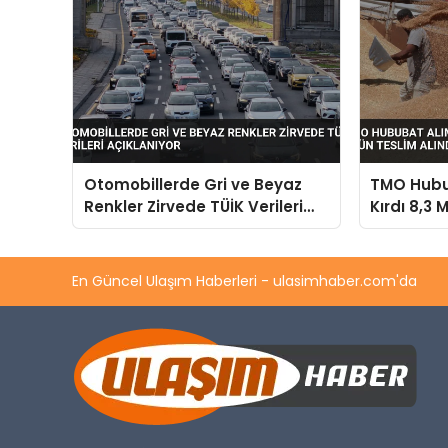
Otomobillerde Gri ve Beyaz
TMO Hubu
Renkler Zirvede TÜİK Verileri
Kırdı 8,3 
Açıklanıyor
Teslim Al
En Güncel Ulaşım Haberleri - ulasimhaber.com'da