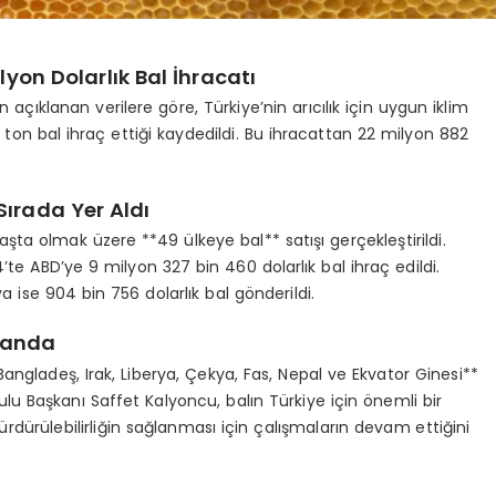
lyon Dolarlık Bal İhracatı
 açıklanan verilere göre, Türkiye’nin arıcılık için uygun iklim
ton bal ihraç ettiği kaydedildi. Bu ihracattan 22 milyon 882
 Sırada Yer Aldı
 olmak üzere **49 ülkeye bal** satışı gerçekleştirildi.
4’te ABD’ye 9 milyon 327 bin 460 dolarlık bal ihraç edildi.
 ise 904 bin 756 dolarlık bal gönderildi.
Planda
angladeş, Irak, Liberya, Çekya, Fas, Nepal ve Ekvator Ginesi**
rulu Başkanı Saffet Kalyoncu, balın Türkiye için önemli bir
dürülebilirliğin sağlanması için çalışmaların devam ettiğini