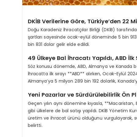
DKİB Verilerine Göre, Türkiye’den 22 Mi
Doğu Karadeniz İhracatçılar Birliği (DKİB) tarafından
şartları sayesinde ocak-eylül döneminde 5 bin 913 
bin 831 dolar gelir elde edildi.
49 Ülkeye Bal İhracatı Yapıldı, ABD İlk
Söz konusu dönemde, ABD, Almanya ve Kanada başta
İhracatta ilk sırayı **ABD** alırken, Ocak-Eylül 202
Almanya’ya 5 milyon 289 bin 192 dolarlık, Kanada’ya
Yeni Pazarlar ve Sürdürülebilirlik Ön 
Geçen yılın aynı dönemine kıyasla, **Macaristan, B
gibi ülkelere de bal satışı yapıldı. DKİB Yönetim Ku
üretim ve ihracat ürünü olduğunu vurgulayarak, sür
belirtti.