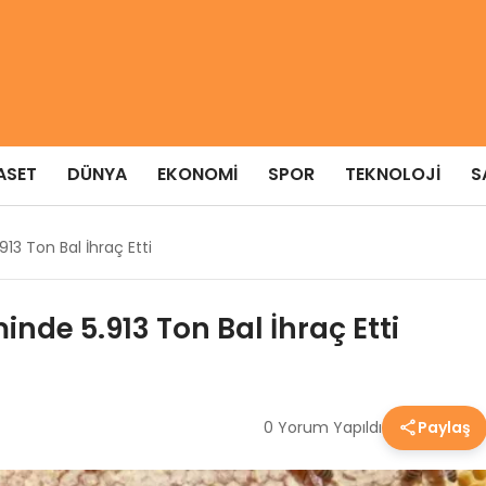
ASET
DÜNYA
EKONOMI
SPOR
TEKNOLOJI
S
13 Ton Bal İhraç Etti
nde 5.913 Ton Bal İhraç Etti
0 Yorum Yapıldı
Paylaş