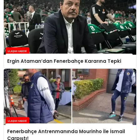
Ergin Ataman’dan Fenerbahçe Kararına Tepki
Fenerbahçe Antrenmanında Mourinho İle İsmail
Çarpıştı!