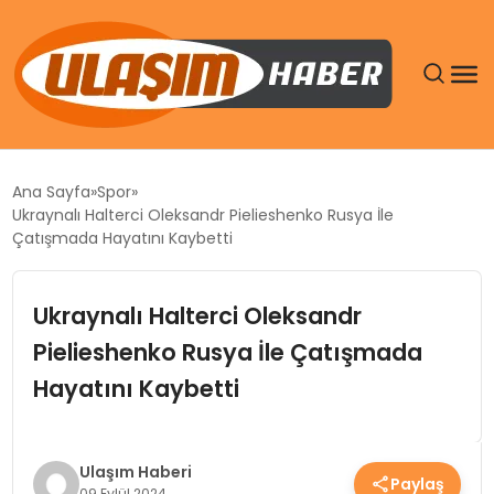
GÜNDEM
Ana Sayfa
Spor
Ukraynalı Halterci Oleksandr Pielieshenko Rusya İle
SIYASET
Çatışmada Hayatını Kaybetti
DÜNYA
Ukraynalı Halterci Oleksandr
Pielieshenko Rusya İle Çatışmada
EKONOMI
Hayatını Kaybetti
SPOR
TEKNOLOJI
Ulaşım Haberi
Paylaş
09 Eylül 2024