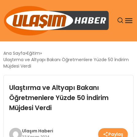
GÜNDEM
Ana Sayfa
Eğitim
Ulaştırma ve Altyapı Bakanı Öğretmenlere Yüzde 50 İndirim
SIYASET
Müjdesi Verdi
DÜNYA
Ulaştırma ve Altyapı Bakanı
Öğretmenlere Yüzde 50 İndirim
EKONOMI
Müjdesi Verdi
SPOR
TEKNOLOJI
Ulaşım Haberi
Paylaş
23 Kasım 2024