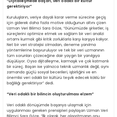
“Dijitalleşmede başarı, veri odaklı bir kültür
gerektiriyor”
Kuruluşların, veriye dayalı karar verme sürecine geçiş
için giderek daha fazla motive olduğunun altını çizen
Uzman Veri Bilimci Sara Göze, “Günümüzde şirketler, iş
süreçlerini optimize etmek ve sağlam bir veri analizi
ortamı kurmak gibi kritik zorluklarla karşı karşıya kalıyor.
Net bir veri stratejisi olmadan, deneme yanılma
yöntemlerine başvuruluyor ve tek bir veri uzmanının
tüm sorunları çözeceğine dair yaygın bir yanılgıya
düşülüyor. Oysa dijitalleşme, karmaşık ve çok katmanlı
bir süreç. Başarı ise yalnızca teknik uzmanlık değil, aynı
zamanda güçlü sosyal becerileri, işbirliğini ve en
önemlisi veri odaklı bir kültürü teşvik edecek köklü bir
bağlılığı gerektiriyor” dedi.
“Veri odaklı bir bilincin oluşturulması elzem”
Veri odaklı dönüşümde başarıya ulaşmak için
uygulanması gereken prensipleri paylaşan Uzman Veri
Bilimci Sara Göze, “İlk olarak, her algoritmanın onu