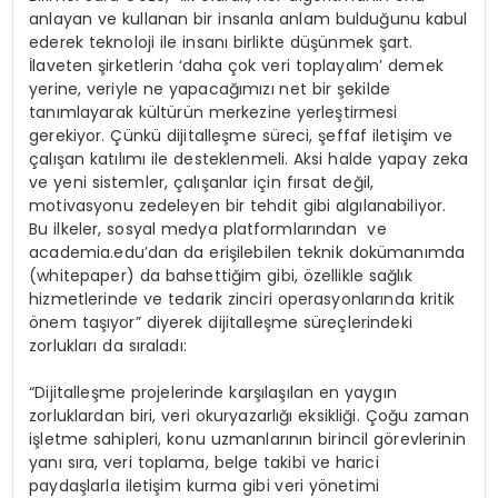
anlayan ve kullanan bir insanla anlam bulduğunu kabul
ederek teknoloji ile insanı birlikte düşünmek şart.
İlaveten şirketlerin ‘daha çok veri toplayalım’ demek
yerine, veriyle ne yapacağımızı net bir şekilde
tanımlayarak kültürün merkezine yerleştirmesi
gerekiyor. Çünkü dijitalleşme süreci, şeffaf iletişim ve
çalışan katılımı ile desteklenmeli. Aksi halde yapay zeka
ve yeni sistemler, çalışanlar için fırsat değil,
motivasyonu zedeleyen bir tehdit gibi algılanabiliyor.
Bu ilkeler, sosyal medya platformlarından ve
academia.edu’dan da erişilebilen teknik dokümanımda
(whitepaper) da bahsettiğim gibi, özellikle sağlık
hizmetlerinde ve tedarik zinciri operasyonlarında kritik
önem taşıyor” diyerek dijitalleşme süreçlerindeki
zorlukları da sıraladı:
“Dijitalleşme projelerinde karşılaşılan en yaygın
zorluklardan biri, veri okuryazarlığı eksikliği. Çoğu zaman
işletme sahipleri, konu uzmanlarının birincil görevlerinin
yanı sıra, veri toplama, belge takibi ve harici
paydaşlarla iletişim kurma gibi veri yönetimi