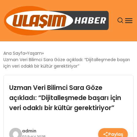
GÜNDEM
Ana Sayfa
Yaşam
Uzman Veri Bilimci Sara Göze açıkladı: “Dijitalleşmede başarı
SIYASET
için veri odaklı bir kültür gerektiriyor”
DÜNYA
Uzman Veri Bilimci Sara Göze
açıkladı: “Dijitalleşmede başarı için
EKONOMI
veri odaklı bir kültür gerektiriyor”
SPOR
TEKNOLOJI
admin
Paylaş
02 Eylül 2025