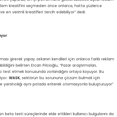
 reklam kreatifini seçmeden önce onlarca, hatta yüzlerce
ve en verimli kreatifleri tercih edebiliyor” dedi.
ıyor
ası girerek yapay zekanın kendileri için onlarca farklı reklam
diğini belirten Ercan Pilcioğlu, “Pazar araştırmaları,
lup test etmek konusunda zorlandığını ortaya koyuyor. Bu
iyor.
W
ASK
, sektörün bu sorununa çözüm bulmak için
ve yaratıcılığı aynı potada eriterek otomasyonla buluşturuyor”
 beta testi süreçlerinde elde ettikleri kullanıcı bulgularını da