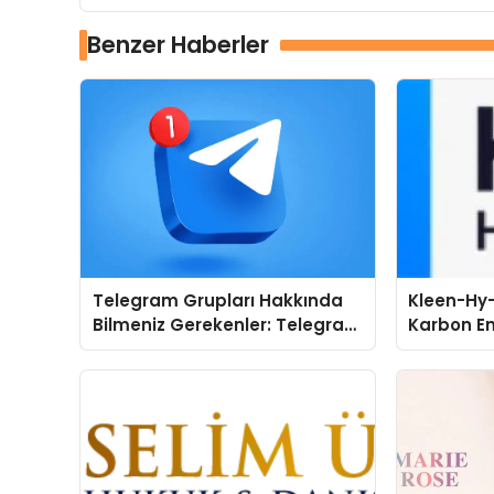
Benzer Haberler
Telegram Grupları Hakkında
Kleen-Hy-
Bilmeniz Gerekenler: Telegram
Karbon Em
Kullanıcıları İçin Kategori Bazlı
Isıtma Te
Grup Rehberi
TSSA Düze
Aldı