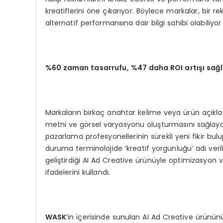
kreatiflerini öne çıkarıyor. Böylece markalar, bir
alternatif performansına dair bilgi sahibi olabiliyor 
%60 zaman tasarrufu, %47 daha ROI artışı sağl
Markaların birkaç anahtar kelime veya ürün açıklam
metni ve görsel varyasyonu oluşturmasını sağlayabil
pazarlama profesyonellerinin sürekli yeni fikir bu
duruma terminolojide ‘kreatif yorgunluğu’ adı veril
geliştirdiği AI Ad Creative ürünüyle optimizasyon 
ifadelerini kullandı.
WASK
‘in içerisinde sunulan AI Ad Creative ürününün