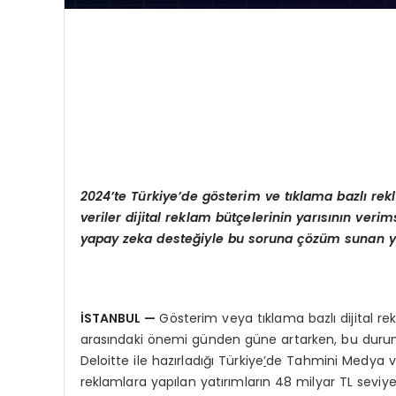
2024’te Türkiye’de g
ö
sterim ve tıklama bazlı rek
veriler dijital reklam bütçelerinin yarısının verim
yapay zeka desteğiyle bu soruna çözüm sunan y
İSTANBUL
—
Gösterim veya tıklama bazlı dijital re
arasındaki önemi günden güne artarken, bu durum
Deloitte ile hazırladığı Türkiye
’
de Tahmini Medya ve
reklamlara yapılan yatırımların 48 milyar TL seviy