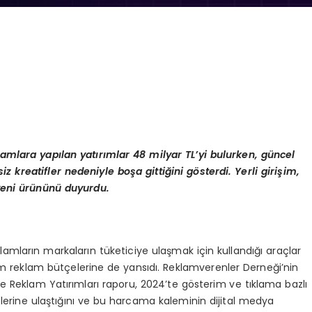
lamlara yapılan yatırımlar 48 milyar TL’yi bulurken, güncel
siz kreatifler nedeniyle boşa gittiğini g
ö
sterdi. Yerli girişim,
eni ürününü duyurdu.
klamların markaların tüketiciye ulaşmak için kullandığı araçlar
 reklam bütçelerine de yansıdı. Reklamverenler Derneği’nin
 Reklam Yatırımları raporu, 2024’te gösterim ve tıklama bazlı
elerine ulaştığını ve bu harcama kaleminin dijital medya