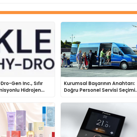
Dro-Gen Inc., Sıfır
Kurumsal Başarının Anahtarı:
isyonlu Hidrojen
Doğru Personel Servisi Seçimi
knolojisinde ISO ve
ve Süren Turizm Farkı
nleyici Onaylarını