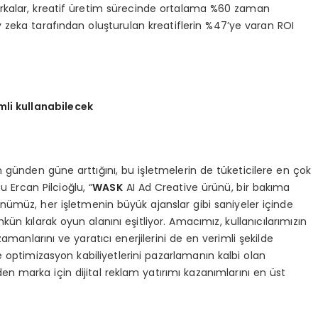
markalar, kreatif üretim sürecinde ortalama %60 zaman
ay zeka tarafından oluşturulan kreatiflerin %47’ye varan ROI
imli kullanabilecek
 günden güne arttığını, bu işletmelerin de tüketicilere en çok
 Ercan Pilcioğlu, “
W
ASK
AI Ad Creative ürünü, bir bakıma
rünümüz, her işletmenin büyük ajanslar gibi saniyeler içinde
ün kılarak oyun alanını eşitliyor. Amacımız, kullanıcılarımızın
zamanlarını ve yaratıcı enerjilerini de en verimli şekilde
 optimizasyon kabiliyetlerini pazarlamanın kalbi olan
en marka için dijital reklam yatırımı kazanımlarını en üst