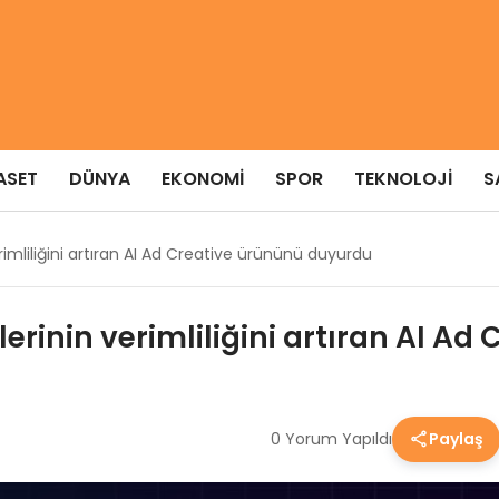
ASET
DÜNYA
EKONOMI
SPOR
TEKNOLOJI
S
rimliliğini artıran AI Ad Creative ürününü duyurdu
lerinin verimliliğini artıran AI A
0 Yorum Yapıldı
Paylaş