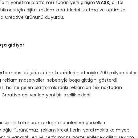
reklam yönetimi platformu sunan yerli girişim
W
ASK
, dijital
bilmesi için dijital reklam kreatiflerini üretme ve optimize
Ad Creative ürününü duyurdu.
oşa gidiyor
performansı düşük reklam kreatifleri nedeniyle 700 milyon dolar
bu reklam materyalleri sebebiyle boşa gittiğini gösterdi.
ezi haline gelen platformlardaki reklamları tek noktadan
Creative adı verilen yeni bir özellik ekledi.
lojisini kullanarak reklam metinleri ve görselleri
cioğlu, “Ürünümüz, reklam kreatiflerini yaratmakla kalmıyor;
mini yaparak, en iyi performans gösterebilecek dijital reklam