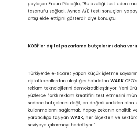
paylaşan Ercan Pilcioğlu, “Bu özelliği test eden 
tasarrufu sağladı. Ayrıca A/B testi sonuçları, yap
artışı elde ettiğini gösterdi” diye konuştu.
KOB
İ’ler dijital pazarlama bütçelerini daha ver
Türkiye’de e-ticaret yapan küçük işletme sayısının
dijital kanallardan ulaştığını hatırlatan
W
ASK
CEO’su
reklam teknolojilerini demokratikleştiriyor. Yeni ü
yüzlerce farklı reklam kreatifini test etmesini mümk
sadece bütçelerini değil, en değerli varlıkları olan 
kullanmalarını sağlamak. Yapay zekanın analitik ve
yaratıcılığa taşıyan
W
ASK
, her ölçekten ve sektörd
seviyeye çıkarmayı hedefliyor.”