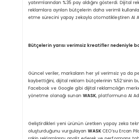
yatırımlarından %35 pay aldığını gösterdi. Dijital 
reklamlara ayrılan bütçelerin daha verimli kullanıla
etme sürecini yapay zekayla otomatikleştiren AI 
Bütçelerin yarısı verimsiz kreatifler nedeniyle b
Güncel veriler, markaların her yıl verimsiz ya da 
kaybettiğini, dijital reklam bütçelerinin %52’sinin 
Facebook ve Google gibi dijital reklamcılığın merk
yönetme olanağı sunan
W
ASK
, platformuna AI Ad 
Geliştirdikleri yeni ürünün üretken yapay zeka tekno
oluşturduğunu vurgulayan
W
ASK
CEO’su Ercan Pil
rakip reklamlarını analiz ederek ve performans tah